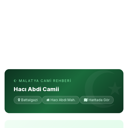
☪ MALATYA CAMI REHBERI
Hacı Abdi Camii
Battalgazi
Hacı Abdi Mah.
Haritada Gör