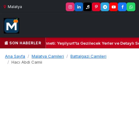
Malatya
📰 SON HABERLER
il Kalbi ve Kültür Cenneti: Yeşilyurt’ta Gezilecek Yerler ve Detaylı Se
Ana Sayfa
Malatya Camileri
Battalgazi Camileri
Hacı Abdi Camii