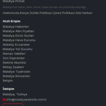
Malatya Portalı
Malatya'nın haber, altın, döviz, hava durumu ve yerel bilgi kaynağı.
Hakkımızda
|
Künye
|
Gizlilik Politikası
|
Çerez Politikası
|
Site Haritası
Hızlı Erişim
Malatya Haberleri
Malatya Altın Fiyatları
Malatya Döviz Kurları
Malatya Hava Durumu
Nöbetçi Eczaneler
Malatya Yol Durumu
Namaz Vakitleri
Son Depremler
Elektrik Kesintisi
Motaş Saatleri
Malatya Tiyatroları
Malatya Konserleri
İletişim
İletişim
Malatya
,
Türkiye
info@malatyawebsite.com.tr