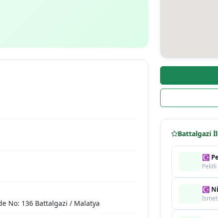
Battalgazi İ
☪ Pel
Pelitl
☪ Ni
İsmet
e No: 136 Battalgazi / Malatya