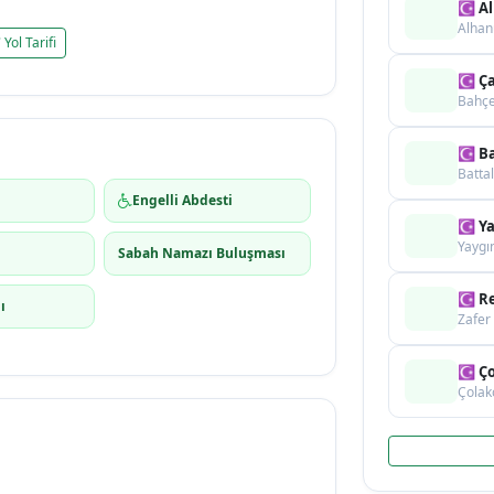
☪ Al
Alhan
Yol Tarifi
☪ Ça
Bahçe
☪ Ba
Batta
Engelli Abdesti
☪ Ya
Yaygı
Sabah Namazı Buluşması
☪ Re
ı
Zafer
☪ Ço
Çolak