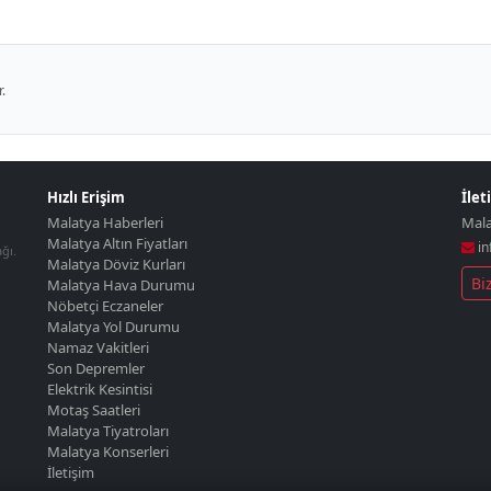
.
Hızlı Erişim
İlet
Malatya Haberleri
Mal
Malatya Altın Fiyatları
in
ğı.
Malatya Döviz Kurları
Bi
Malatya Hava Durumu
Nöbetçi Eczaneler
Malatya Yol Durumu
Namaz Vakitleri
Son Depremler
Elektrik Kesintisi
Motaş Saatleri
Malatya Tiyatroları
Malatya Konserleri
İletişim