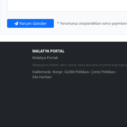
Yorum Gönder
* Yorumunuz onaylandıktan sonra yayımlanır
MALATYA PORTAL
Malatya Portalı
Malatya'nın haber, altın, döviz, hava durumu ve yerel bilgi kayna
Hakkımızda
|
Künye
|
Gizlilik Politikası
|
Çerez Politikası
|
Site Haritası