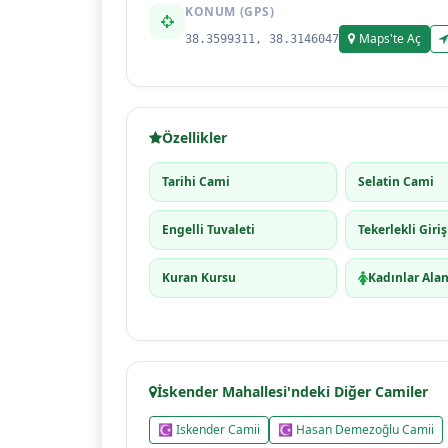
KONUM (GPS)
Maps'te Aç
38.3599311, 38.3146047
Özellikler
Tarihi Cami
Selatin Cami
Engelli Tuvaleti
Tekerlekli Giriş
Kuran Kursu
Kadınlar Alan
İskender Mahallesi'ndeki Diğer Camiler
☪ Iskender Camii
☪ Hasan Demezoğlu Camii