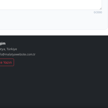
0
/2000
işim
atya
,
Türkiye
fo@malatyawebsite.com.tr
ze Yazın