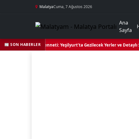
Malatya
Cuma, 7 Ağustos 2026
Ana
Sayfa
📰 SON HABERLER
l Kalbi ve Kültür Cenneti: Yeşilyurt’ta Gezilecek Yerler ve Detaylı Se