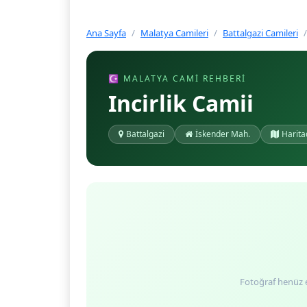
Ana Sayfa
Malatya Camileri
Battalgazi Camileri
☪ MALATYA CAMI REHBERI
Incirlik Camii
Battalgazi
İskender Mah.
Harita
Fotoğraf henüz 