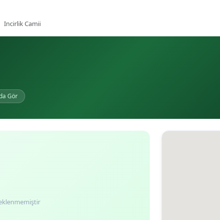
Incirlik Camii
da Gör
eklenmemiştir