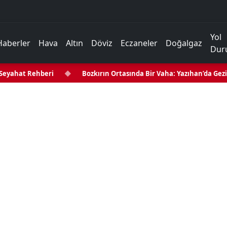
Yol
Haberler
Hava
Altın
Döviz
Eczaneler
Doğalgaz
Dur
yahat Rehberi
◆
Bozkırın Ortasında Bir Vaha: Yazıhan’da Gezilec