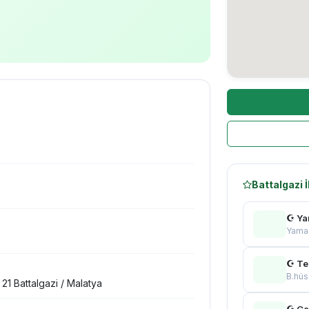
Battalgazi 
☪ Ya
Yama
☪ Te
B.hüs
21 Battalgazi / Malatya
☪ Ça