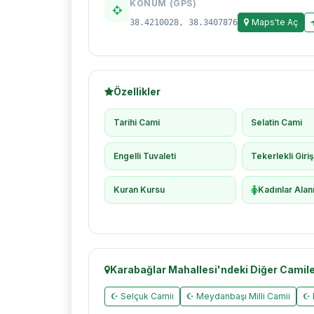
KONUM (GPS)
Maps'te Aç
38.4210028, 38.3407876
Özellikler
Tarihi Cami
Selatin Cami
Engelli Tuvaleti
Tekerlekli Giri
Kuran Kursu
Kadınlar Alan
Karabağlar Mahallesi'ndeki Diğer Camil
☪ Selçuk Camii
☪ Meydanbaşı Milli Camii
☪ 