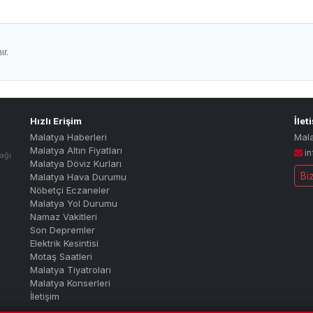
r.
Hızlı Erişim
İlet
Malatya Haberleri
Mal
Malatya Altın Fiyatları
i
ağı.
Malatya Döviz Kurları
Bi
Malatya Hava Durumu
Nöbetçi Eczaneler
Malatya Yol Durumu
Namaz Vakitleri
Son Depremler
Elektrik Kesintisi
Motaş Saatleri
Malatya Tiyatroları
Malatya Konserleri
İletişim