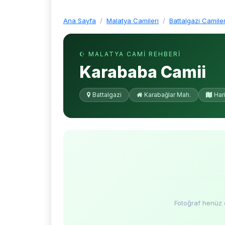
Ana Sayfa
Malatya Camileri
Battalgazi Camiler
☪ MALATYA CAMI REHBERI
Karababa Camii
Battalgazi
Karabağlar Mah.
Har
Fotoğraf henüz 