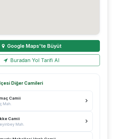
Google Maps'te Büyüt
Buradan Yol Tarifi Al
İlçesi Diğer Camileri
maç Camii
ç Mah.
kke Camii
eyinbey Mah.
murlu Mahallesi Venk Camii