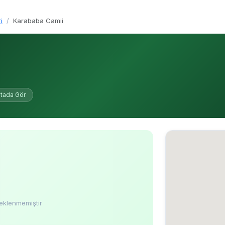
i
Karababa Camii
itada Gör
eklenmemiştir