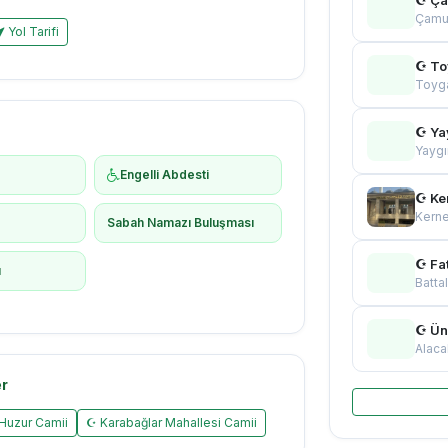
Çamur
Yol Tarifi
☪ To
Toyg
☪ Ya
Yaygı
Engelli Abdesti
☪ Ke
Kern
ş
Sabah Namazı Buluşması
☪ Fat
ı
Batta
☪ Ün
Alaca
er
Huzur Camii
☪ Karabağlar Mahallesi Camii