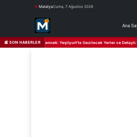
Malatya
Cuma, 7 Ağustos 2026
Ana Sa
📰 SON HABERLER
il Kalbi ve Kültür Cenneti: Yeşilyurt’ta Gezilecek Yerler ve Detaylı Se