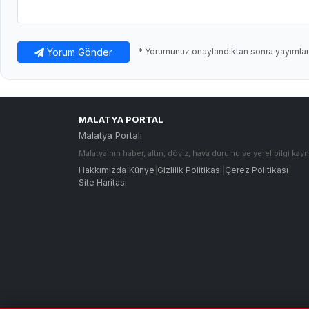
Yorum Gönder
* Yorumunuz onaylandıktan sonra yayımlanı
MALATYA PORTAL
Malatya Portalı
Malatya'nın haber, altın, döviz, hava durumu ve yerel bilgi kayn
Hakkımızda
|
Künye
|
Gizlilik Politikası
|
Çerez Politikası
|
Site Haritası