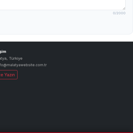
0
/2000
işim
atya
,
Türkiye
nfo@malatyawebsite.com.tr
ze Yazın