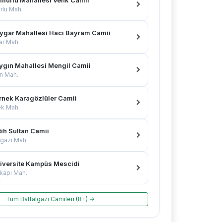
lu Mah.
ygar Mahallesi Hacı Bayram Camii
ar Mah.
ygın Mahallesi Mengil Camii
n Mah.
rnek Karagözlüler Camii
ek Mah.
ih Sultan Camii
lgazi Mah.
iversite Kampüs Mescidi
kapı Mah.
Tüm Battalgazi Camileri (8+) →