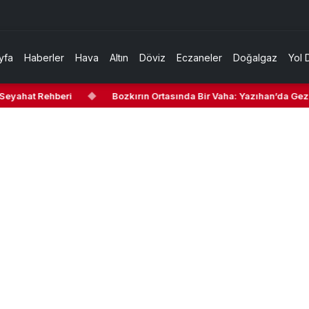
yfa
Haberler
Hava
Altın
Döviz
Eczaneler
Doğalgaz
Yol 
yahat Rehberi
◆
Bozkırın Ortasında Bir Vaha: Yazıhan’da Gezilec