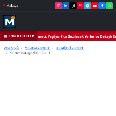
Malatya
📰 SON HABERLER
il Kalbi ve Kültür Cenneti: Yeşilyurt’ta Gezilecek Yerler ve Detaylı Se
Ana Sayfa
Malatya Camileri
Battalgazi Camileri
Kernek Karagözlüler Camii