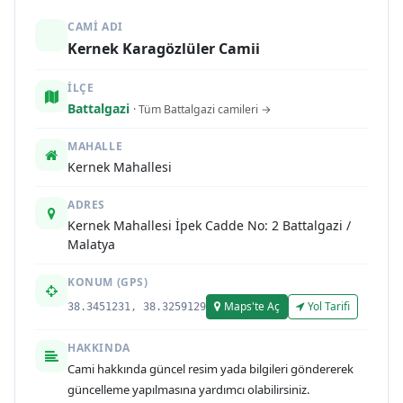
CAMI ADI
Kernek Karagözlüler Camii
İLÇE
Battalgazi
· Tüm Battalgazi camileri →
MAHALLE
Kernek Mahallesi
ADRES
Kernek Mahallesi İpek Cadde No: 2 Battalgazi /
Malatya
KONUM (GPS)
Maps'te Aç
Yol Tarifi
38.3451231, 38.3259129
HAKKINDA
Cami hakkında güncel resim yada bilgileri göndererek
güncelleme yapılmasına yardımcı olabilirsiniz.