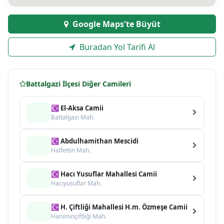
Google Maps'te Büyüt
Buradan Yol Tarifi Al
Battalgazi İlçesi Diğer Camileri
☪ El-Aksa Camii
Battalgazi Mah.
☪ Abdulhamithan Mescidi
Halfettin Mah.
☪ Hacı Yusuflar Mahallesi Camii
Hacıyusuflar Mah.
☪ H. Çiftliği Mahallesi H.m. Özmeşe Camii
Hanımınçiftliği Mah.