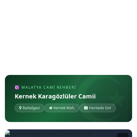
☪ MALATYA CAMI REHBERI
Kernek Karagözlüler Camii
Battalgazi
Kernek Mah.
Haritada Gör