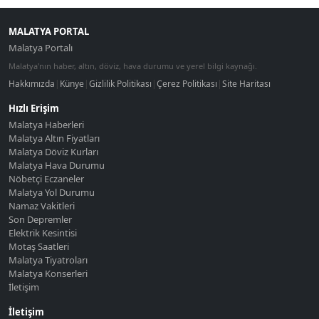
MALATYA PORTAL
Malatya Portalı
Malatya'nın haber, altın, döviz, hava durumu ve yerel bilgi kaynağı.
Hakkımızda
|
Künye
|
Gizlilik Politikası
|
Çerez Politikası
|
Site Haritası
Hızlı Erişim
Malatya Haberleri
Malatya Altın Fiyatları
Malatya Döviz Kurları
Malatya Hava Durumu
Nöbetçi Eczaneler
Malatya Yol Durumu
Namaz Vakitleri
Son Depremler
Elektrik Kesintisi
Motaş Saatleri
Malatya Tiyatroları
Malatya Konserleri
İletişim
İletişim