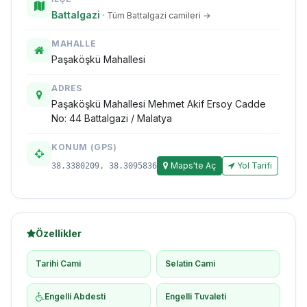
Battalgazi
· Tüm Battalgazi camileri →
MAHALLE
Paşaköşkü Mahallesi
ADRES
Paşaköşkü Mahallesi Mehmet Akif Ersoy Cadde
No: 44 Battalgazi / Malatya
KONUM (GPS)
Maps'te Aç
Yol Tarifi
38.3380209, 38.3095836
Özellikler
Tarihi Cami
Selatin Cami
Engelli Abdesti
Engelli Tuvaleti