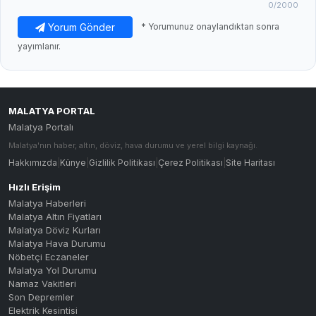
0
/2000
Yorum Gönder
* Yorumunuz onaylandıktan sonra
yayımlanır.
MALATYA PORTAL
Malatya Portalı
Malatya'nın haber, altın, döviz, hava durumu ve yerel bilgi kaynağı.
Hakkımızda
|
Künye
|
Gizlilik Politikası
|
Çerez Politikası
|
Site Haritası
Hızlı Erişim
Malatya Haberleri
Malatya Altın Fiyatları
Malatya Döviz Kurları
Malatya Hava Durumu
Nöbetçi Eczaneler
Malatya Yol Durumu
Namaz Vakitleri
Son Depremler
Elektrik Kesintisi