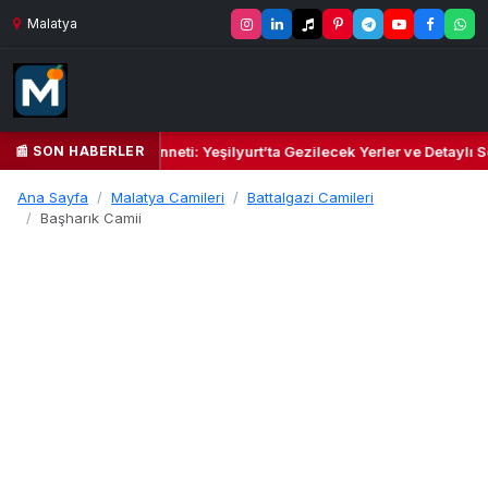
Malatya
📰 SON HABERLER
il Kalbi ve Kültür Cenneti: Yeşilyurt’ta Gezilecek Yerler ve Detaylı Se
Ana Sayfa
Malatya Camileri
Battalgazi Camileri
Başharık Camii