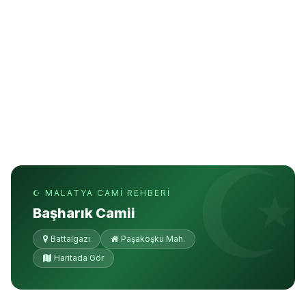
☪ MALATYA CAMI REHBERI
Başharık Camii
Battalgazi
Paşaköşkü Mah.
Haritada Gör