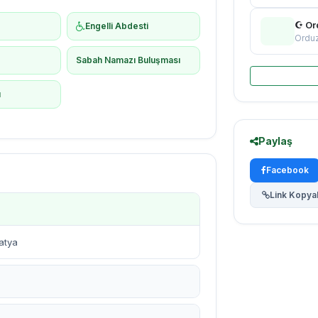
☪ Or
Engelli Abdesti
Ordu
ş
Sabah Namazı Buluşması
ı
Paylaş
Facebook
Link Kopya
atya