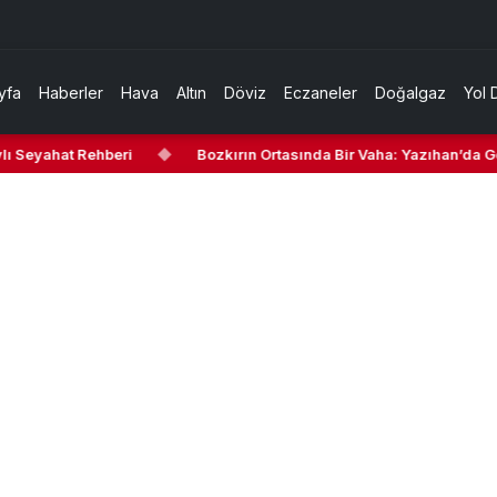
yfa
Haberler
Hava
Altın
Döviz
Eczaneler
Doğalgaz
Yol 
 Seyahat Rehberi
◆
Bozkırın Ortasında Bir Vaha: Yazıhan’da Gezil