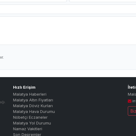
r.
Hızlı Erişim
İlet
Malatya Haberleri
Mal
Malatya Altın Fiyatları
i
ağı.
Malatya Döviz Kurları
Bi
Malatya Hava Durumu
Nöbetçi Eczaneler
Malatya Yol Durumu
Namaz Vakitleri
Son Depremler