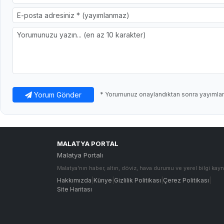
Yorum Gönder
* Yorumunuz onaylandıktan sonra yayımlanı
MALATYA PORTAL
Malatya Portalı
Malatya'nın haber, altın, döviz, hava durumu ve yerel bilgi kayn
Hakkımızda
|
Künye
|
Gizlilik Politikası
|
Çerez Politikası
|
Site Haritası