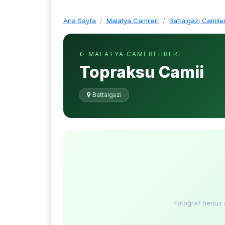
Ana Sayfa
Malatya Camileri
Battalgazi Camiler
☪ MALATYA CAMI REHBERI
Topraksu Camii
Battalgazi
Fotoğraf henüz 