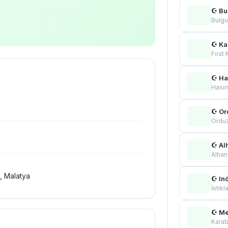
☪ Bu
Bulgu
☪ Ka
Fırat
☪ Has
Hasır
☪ Or
Ordu
☪ Al
Alhan
, Malatya
☪ In
İstikl
☪ Me
Karab