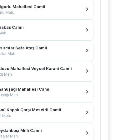
lgurlu Mahallesi Camii
rlu Mah.
rakaş Camii
 Mah.
ırcılar Sefa Ateş Camii
cılar Mah.
duzu Mahallesi Veysel Karani Camii
zu Mah.
hanuşağı Mahallesi Camii
uşağı Mah.
önü Kapalı Çarşı Mescidi Camii
al Mah.
ydanbaşı Milli Camii
ağlar Mah.