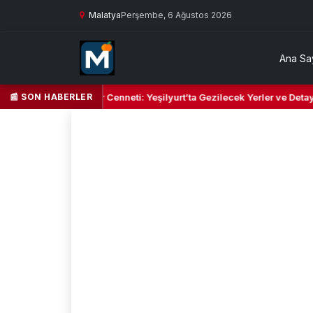
Malatya
Perşembe, 6 Ağustos 2026
Ana Sa
📰 SON HABERLER
Yeşil Kalbi ve Kültür Cenneti: Yeşilyurt’ta Gezilecek Yerler ve Detaylı