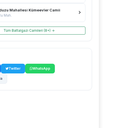
duzu Mahallesi Kümeevler Camii
zu Mah.
Tüm Battalgazi Camileri (8+) →
Twitter
WhatsApp
la