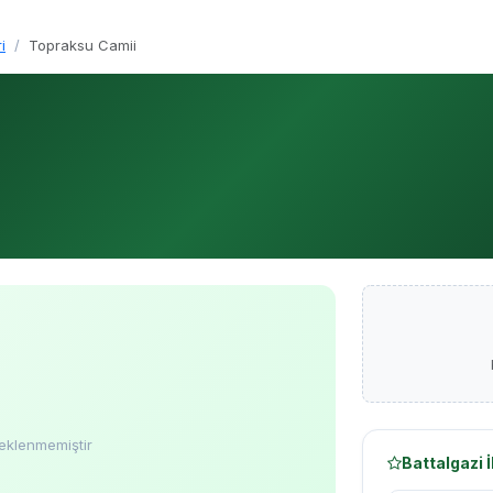
i
Topraksu Camii
eklenmemiştir
Battalgazi 