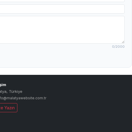
0
/2000
işim
atya
,
Türkiye
nfo@malatyawebsite.com.tr
ze Yazın