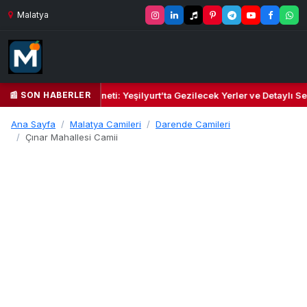
Malatya
📰 SON HABERLER
l Kalbi ve Kültür Cenneti: Yeşilyurt’ta Gezilecek Yerler ve Detaylı Sey
Ana Sayfa
Malatya Camileri
Darende Camileri
Çınar Mahallesi Camii