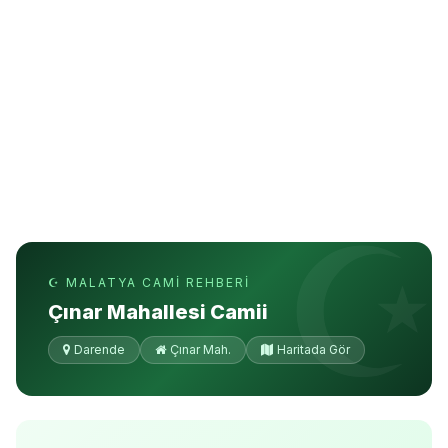
☪ MALATYA CAMI REHBERI
Çınar Mahallesi Camii
Darende
Çınar Mah.
Haritada Gör