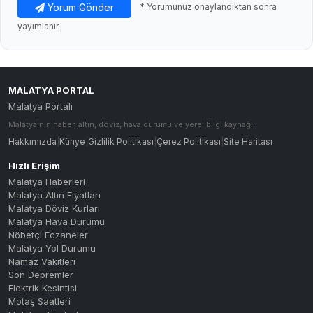
Yorum Gönder
* Yorumunuz onaylandıktan sonra
yayımlanır.
MALATYA PORTAL
Malatya Portalı
Malatya'nın haber, altın, döviz, hava durumu ve yerel bilgi kaynağı.
Hakkımızda
|
Künye
|
Gizlilik Politikası
|
Çerez Politikası
|
Site Haritası
Hızlı Erişim
Malatya Haberleri
Malatya Altın Fiyatları
Malatya Döviz Kurları
Malatya Hava Durumu
Nöbetçi Eczaneler
Malatya Yol Durumu
Namaz Vakitleri
Son Depremler
Elektrik Kesintisi
Motaş Saatleri