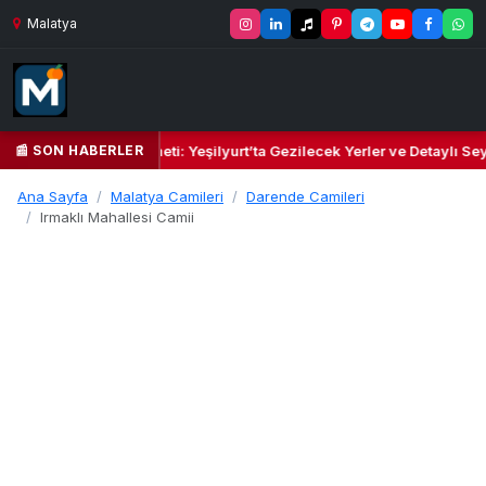
Malatya
📰 SON HABERLER
l Kalbi ve Kültür Cenneti: Yeşilyurt’ta Gezilecek Yerler ve Detaylı Seya
Ana Sayfa
Malatya Camileri
Darende Camileri
Irmaklı Mahallesi Camii