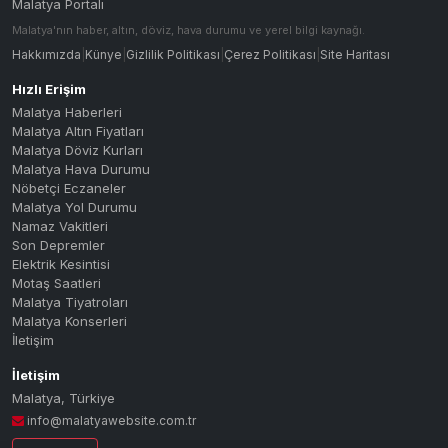
Malatya Portalı
Malatya'nın haber, altın, döviz, hava durumu ve yerel bilgi kaynağı.
Hakkımızda
|
Künye
|
Gizlilik Politikası
|
Çerez Politikası
|
Site Haritası
Hızlı Erişim
Malatya Haberleri
Malatya Altın Fiyatları
Malatya Döviz Kurları
Malatya Hava Durumu
Nöbetçi Eczaneler
Malatya Yol Durumu
Namaz Vakitleri
Son Depremler
Elektrik Kesintisi
Motaş Saatleri
Malatya Tiyatroları
Malatya Konserleri
İletişim
İletişim
Malatya
,
Türkiye
info@malatyawebsite.com.tr