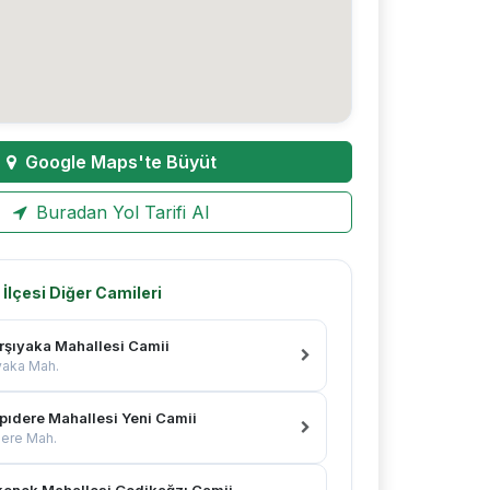
Google Maps'te Büyüt
Buradan Yol Tarifi Al
İlçesi Diğer Camileri
rşıyaka Mahallesi Camii
yaka Mah.
pıdere Mahallesi Yeni Camii
ere Mah.
kenek Mahallesi Gedikağzı Camii