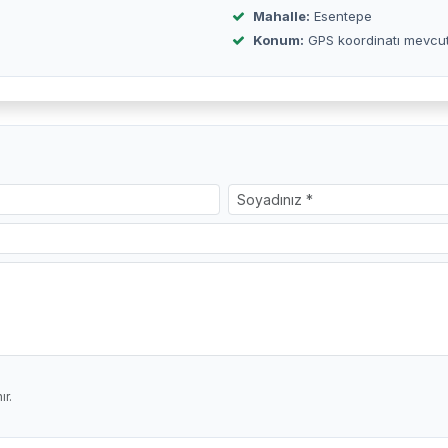
Mahalle:
Esentepe
Konum:
GPS koordinatı mevcu
r.