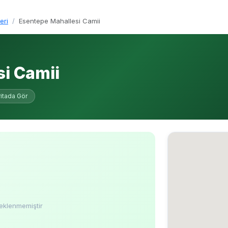
eri
Esentepe Mahallesi Camii
i Camii
itada Gör
eklenmemiştir