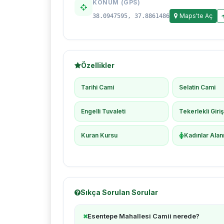
KONUM (GPS)
Maps'te Aç
38.0947595, 37.8861486
Özellikler
Tarihi Cami
Selatin Cami
Engelli Tuvaleti
Tekerlekli Giri
Kuran Kursu
Kadınlar Alan
Sıkça Sorulan Sorular
Esentepe Mahallesi Camii nerede?