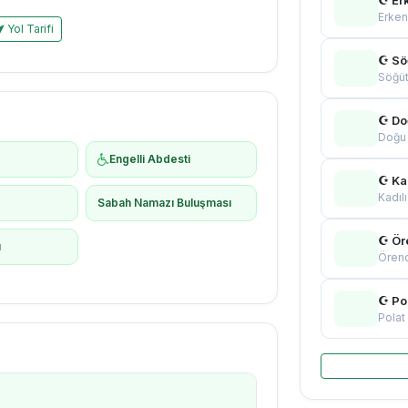
Erken
Yol Tarifi
☪ Sö
Söğüt
☪ Do
Doğu
Engelli Abdesti
☪ Ka
Kadıl
ş
Sabah Namazı Buluşması
☪ Ör
ı
Örenc
☪ Po
Polat