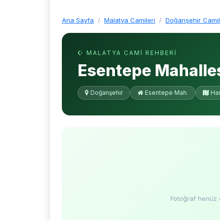
Ana Sayfa
Malatya Camileri
Doğanşehir Camil
☪ MALATYA CAMI REHBERI
Esentepe Mahalles
Doğanşehir
Esentepe Mah.
Har
Fotoğraf henüz 