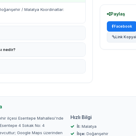
oğanşehir / Malatya Koordinatlar:
Paylaş
Facebook
Link Kopya
ı nedir?
a
Hızlı Bilgi
ehir ilçesi Esentepe Mahallesi'nde
i Esentepe 4 Sokak No: 4
İl:
Malatya
evcuttur; Google Maps üzerinden
İlçe:
Doğanşehir