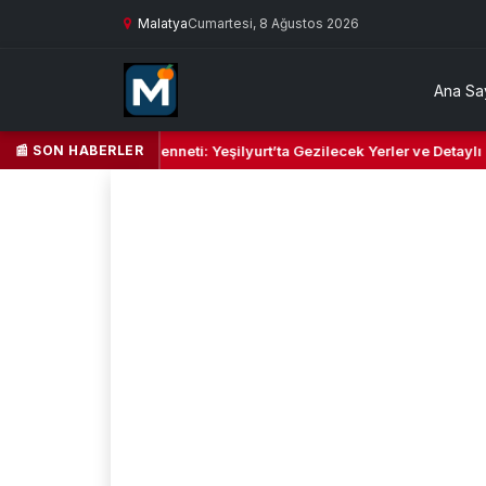
Malatya
Cumartesi, 8 Ağustos 2026
Ana Sa
📰 SON HABERLER
şil Kalbi ve Kültür Cenneti: Yeşilyurt’ta Gezilecek Yerler ve Detaylı S