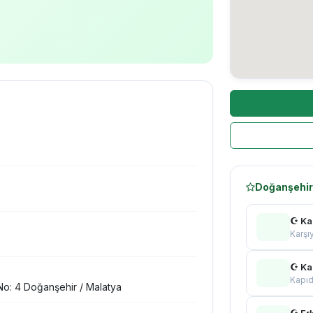
Doğanşehir 
☪ Ka
Karşı
☪ Ka
Kapıd
o: 4 Doğanşehir / Malatya
☪ Er