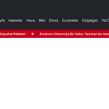
yfa
Haberler
Hava
Altın
Döviz
Eczaneler
Doğalgaz
Yol 
eyahat Rehberi
◆
Bozkırın Ortasında Bir Vaha: Yazıhan’da Gezile