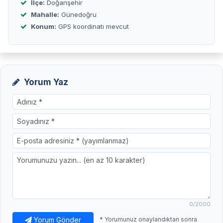
İlçe:
Doğanşehir
Mahalle:
Günedoğru
Konum:
GPS koordinatı mevcut
Yorum Yaz
0
/2000
Yorum Gönder
* Yorumunuz onaylandıktan sonra