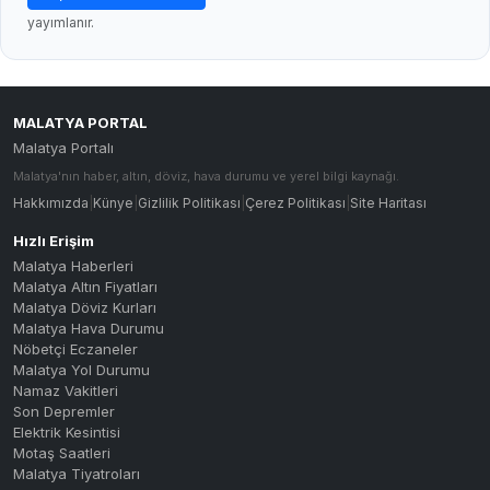
yayımlanır.
MALATYA PORTAL
Malatya Portalı
Malatya'nın haber, altın, döviz, hava durumu ve yerel bilgi kaynağı.
Hakkımızda
|
Künye
|
Gizlilik Politikası
|
Çerez Politikası
|
Site Haritası
Hızlı Erişim
Malatya Haberleri
Malatya Altın Fiyatları
Malatya Döviz Kurları
Malatya Hava Durumu
Nöbetçi Eczaneler
Malatya Yol Durumu
Namaz Vakitleri
Son Depremler
Elektrik Kesintisi
Motaş Saatleri
Malatya Tiyatroları