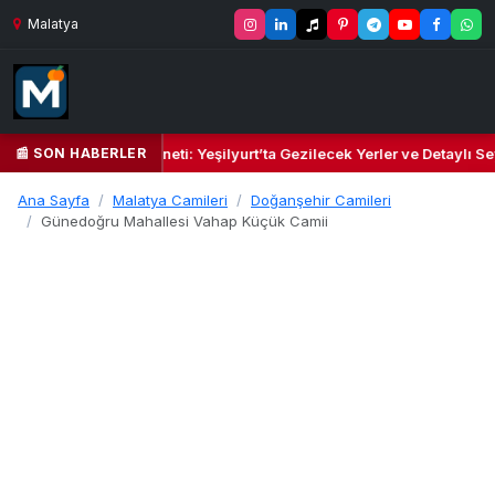
Malatya
📰 SON HABERLER
l Kalbi ve Kültür Cenneti: Yeşilyurt’ta Gezilecek Yerler ve Detaylı Sey
Ana Sayfa
Malatya Camileri
Doğanşehir Camileri
Günedoğru Mahallesi Vahap Küçük Camii