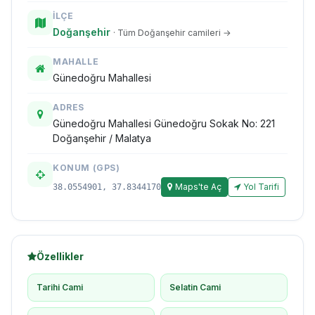
İLÇE
Doğanşehir
· Tüm Doğanşehir camileri →
MAHALLE
Günedoğru Mahallesi
ADRES
Günedoğru Mahallesi Günedoğru Sokak No: 221
Doğanşehir / Malatya
KONUM (GPS)
Maps'te Aç
Yol Tarifi
38.0554901, 37.8344170
Özellikler
Tarihi Cami
Selatin Cami