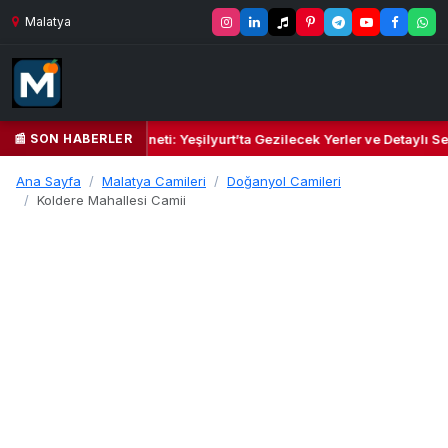
Malatya
📰 SON HABERLER
l Kalbi ve Kültür Cenneti: Yeşilyurt’ta Gezilecek Yerler ve Detaylı Sey
Ana Sayfa
Malatya Camileri
Doğanyol Camileri
Koldere Mahallesi Camii