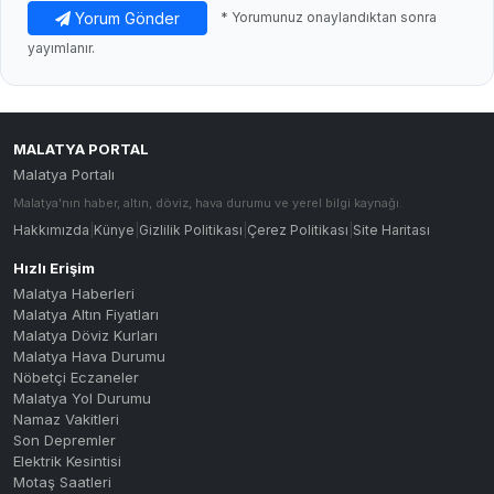
Yorum Gönder
* Yorumunuz onaylandıktan sonra
yayımlanır.
MALATYA PORTAL
Malatya Portalı
Malatya'nın haber, altın, döviz, hava durumu ve yerel bilgi kaynağı.
Hakkımızda
|
Künye
|
Gizlilik Politikası
|
Çerez Politikası
|
Site Haritası
Hızlı Erişim
Malatya Haberleri
Malatya Altın Fiyatları
Malatya Döviz Kurları
Malatya Hava Durumu
Nöbetçi Eczaneler
Malatya Yol Durumu
Namaz Vakitleri
Son Depremler
Elektrik Kesintisi
Motaş Saatleri