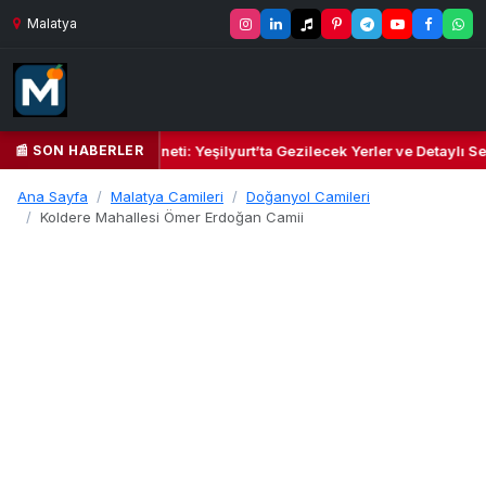
Malatya
📰 SON HABERLER
l Kalbi ve Kültür Cenneti: Yeşilyurt’ta Gezilecek Yerler ve Detaylı Sey
Ana Sayfa
Malatya Camileri
Doğanyol Camileri
Koldere Mahallesi Ömer Erdoğan Camii