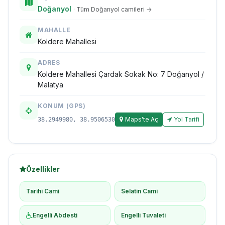
Doğanyol
· Tüm Doğanyol camileri →
MAHALLE
Koldere Mahallesi
ADRES
Koldere Mahallesi Çardak Sokak No: 7 Doğanyol /
Malatya
KONUM (GPS)
Maps'te Aç
Yol Tarifi
38.2949980, 38.9506530
Özellikler
Tarihi Cami
Selatin Cami
Engelli Abdesti
Engelli Tuvaleti