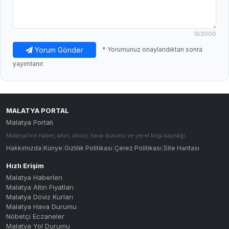
0
/2000
Yorum Gönder
* Yorumunuz onaylandıktan sonra
yayımlanır.
MALATYA PORTAL
Malatya Portalı
Malatya'nın haber, altın, döviz, hava durumu ve yerel bilgi kaynağı.
Hakkımızda
|
Künye
|
Gizlilik Politikası
|
Çerez Politikası
|
Site Haritası
Hızlı Erişim
Malatya Haberleri
Malatya Altın Fiyatları
Malatya Döviz Kurları
Malatya Hava Durumu
Nöbetçi Eczaneler
Malatya Yol Durumu