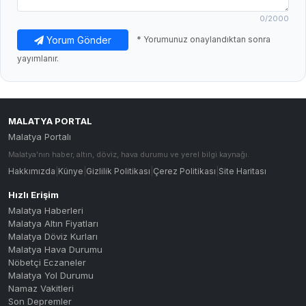
0
/2000
Yorum Gönder
* Yorumunuz onaylandıktan sonra
yayımlanır.
MALATYA PORTAL
Malatya Portalı
Malatya'nın haber, altın, döviz, hava durumu ve yerel bilgi kaynağı.
Hakkımızda
|
Künye
|
Gizlilik Politikası
|
Çerez Politikası
|
Site Haritası
Hızlı Erişim
Malatya Haberleri
Malatya Altın Fiyatları
Malatya Döviz Kurları
Malatya Hava Durumu
Nöbetçi Eczaneler
Malatya Yol Durumu
Namaz Vakitleri
Son Depremler