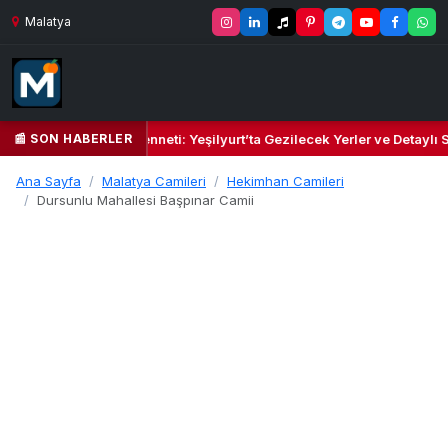
Malatya
📰 SON HABERLER
eşil Kalbi ve Kültür Cenneti: Yeşilyurt’ta Gezilecek Yerler ve Detaylı 
Ana Sayfa
Malatya Camileri
Hekimhan Camileri
Dursunlu Mahallesi Başpınar Camii