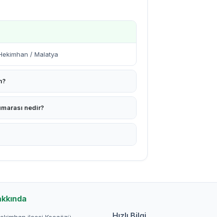
 Hekimhan / Malatya
m?
umarası nedir?
akkında
Hızlı Bilgi