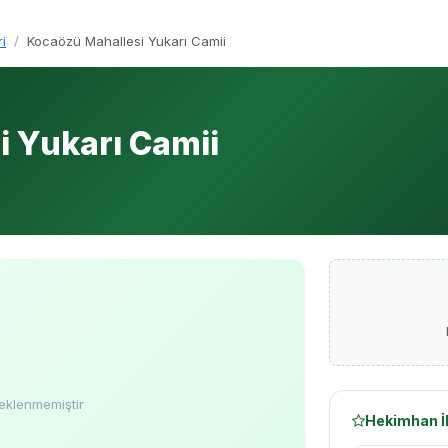
i
Kocaözü Mahallesi Yukarı Camii
 Yukarı Camii
eklenmemiştir
Hekimhan İl