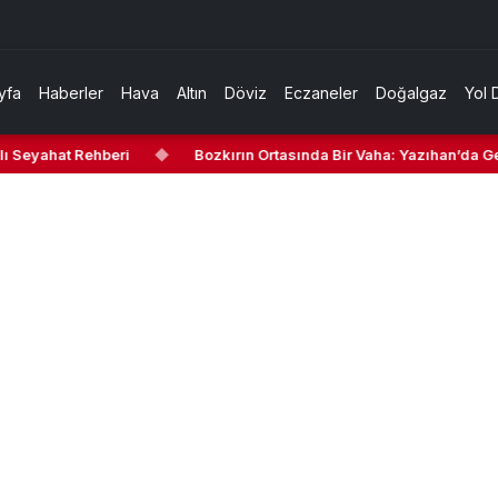
yfa
Haberler
Hava
Altın
Döviz
Eczaneler
Doğalgaz
Yol 
Seyahat Rehberi
◆
Bozkırın Ortasında Bir Vaha: Yazıhan’da Gezil