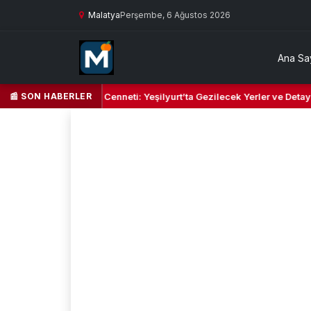
Malatya
Perşembe, 6 Ağustos 2026
Ana Sa
📰 SON HABERLER
eşil Kalbi ve Kültür Cenneti: Yeşilyurt’ta Gezilecek Yerler ve Detaylı 