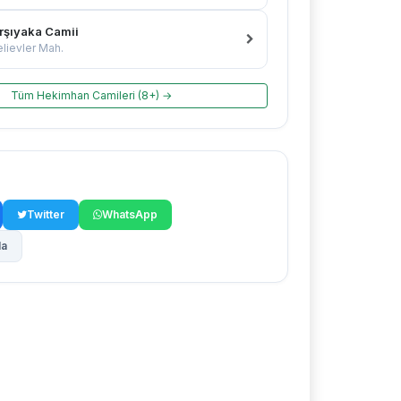
rşıyaka Camii
lievler Mah.
Tüm Hekimhan Camileri (8+) →
Twitter
WhatsApp
la