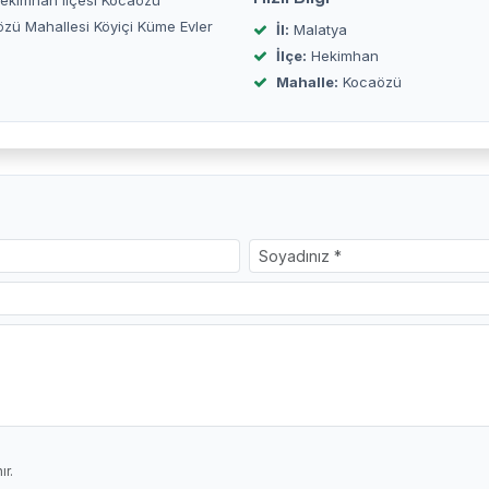
 Hekimhan ilçesi Kocaözü
özü Mahallesi Köyiçi Küme Evler
İl:
Malatya
İlçe:
Hekimhan
Mahalle:
Kocaözü
r.