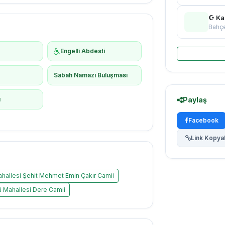
☪ Ka
Bahçe
Engelli Abdesti
ş
Sabah Namazı Buluşması
ı
Paylaş
Facebook
Link Kopya
allesi Şehit Mehmet Emin Çakır Camii
 Mahallesi Dere Camii