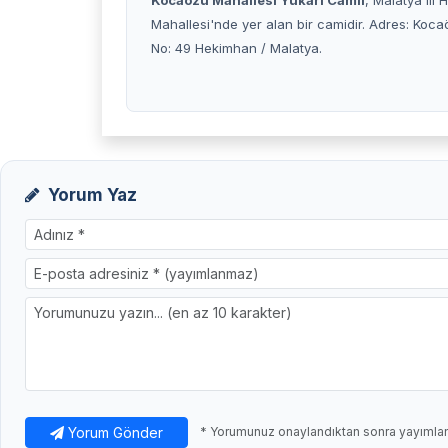
Kocaözü Mahallesi Yukarı Camii
, Malatya ili
Mahallesi'nde yer alan bir camidir. Adres: Koca
No: 49 Hekimhan / Malatya.
Yorum Yaz
Yorum Gönder
* Yorumunuz onaylandıktan sonra yayımlanı