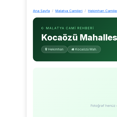
Ana Sayfa
Malatya Camileri
Hekimhan Camiler
☪ MALATYA CAMI REHBERI
Kocaözü Mahallesi
Hekimhan
Kocaözü Mah.
Fotoğraf henüz 