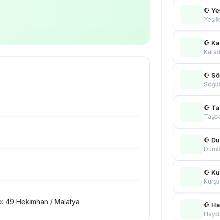
☪ Ye
Yeşil
☪ Ka
Karad
☪ Sö
Söğüt
☪ Ta
Taşba
☪ Du
Duml
☪ Ku
Kurşu
o: 49 Hekimhan / Malatya
☪ Ha
Hayda