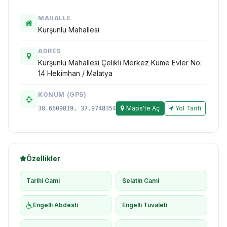
MAHALLE
Kurşunlu Mahallesi
ADRES
Kurşunlu Mahallesi Çelikli Merkez Küme Evler No:
14 Hekimhan / Malatya
KONUM (GPS)
Maps'te Aç
Yol Tarifi
38.6609819, 37.9748354
Özellikler
Tarihi Cami
Selatin Cami
Engelli Abdesti
Engelli Tuvaleti