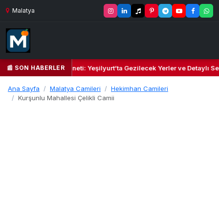
Malatya
📰 SON HABERLER
l Kalbi ve Kültür Cenneti: Yeşilyurt’ta Gezilecek Yerler ve Detaylı Sey
Ana Sayfa
Malatya Camileri
Hekimhan Camileri
Kurşunlu Mahallesi Çelikli Camii