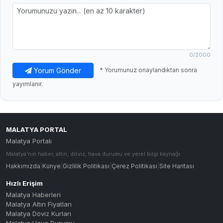
0
/2000
Yorum Gönder
* Yorumunuz onaylandıktan sonra
yayımlanır.
MALATYA PORTAL
Malatya Portalı
Malatya'nın haber, altın, döviz, hava durumu ve yerel bilgi kaynağı.
Hakkımızda
|
Künye
|
Gizlilik Politikası
|
Çerez Politikası
|
Site Haritası
Hızlı Erişim
Malatya Haberleri
Malatya Altın Fiyatları
Malatya Döviz Kurları