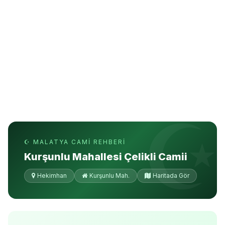
☪ MALATYA CAMI REHBERI
Kurşunlu Mahallesi Çelikli Camii
Hekimhan
Kurşunlu Mah.
Haritada Gör