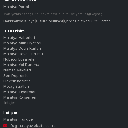
MALATYA PORTAL
Malatya Portalı
Malatya'nın haber, altın, döviz, hava durumu ve yerel bilgi kaynağı.
Hakkımızda
|
Künye
|
Gizlilik Politikası
|
Çerez Politikası
|
Site Haritası
Hızlı Erişim
Malatya Haberleri
Malatya Altın Fiyatları
Malatya Döviz Kurları
Malatya Hava Durumu
Nöbetçi Eczaneler
Malatya Yol Durumu
Namaz Vakitleri
Son Depremler
Elektrik Kesintisi
Motaş Saatleri
Malatya Tiyatroları
Malatya Konserleri
İletişim
İletişim
Malatya
,
Türkiye
info@malatyawebsite.com.tr