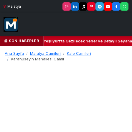
Malatya
📰 SON HABERLER
lbi ve Kültür Cenneti: Yeşilyurt’ta Gezilecek Yerler ve Detaylı Seyahat
Ana Sayfa
Malatya Camileri
Kale Camileri
Karahüseyin Mahallesi Camii