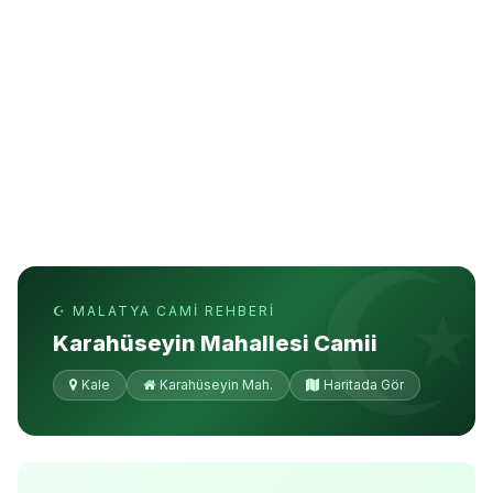
☪ MALATYA CAMI REHBERI
Karahüseyin Mahallesi Camii
Kale
Karahüseyin Mah.
Haritada Gör