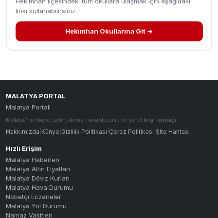
Heki̇mhan ilçesindeki tüm okullara ulaşmak için aşağıdaki
linki kullanabilirsiniz.
Heki̇mhan Okullarına Git →
MALATYA PORTAL
Malatya Portalı
Malatya'nın haber, altın, döviz, hava durumu ve yerel bilgi kaynağı.
Hakkımızda
|
Künye
|
Gizlilik Politikası
|
Çerez Politikası
|
Site Haritası
Hızlı Erişim
Malatya Haberleri
Malatya Altın Fiyatları
Malatya Döviz Kurları
Malatya Hava Durumu
Nöbetçi Eczaneler
Malatya Yol Durumu
Namaz Vakitleri