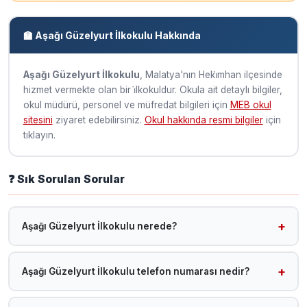
🏫 Aşağı Güzelyurt İlkokulu Hakkında
Aşağı Güzelyurt İlkokulu
, Malatya'nın Heki̇mhan ilçesinde
hizmet vermekte olan bir i̇lkokuldur. Okula ait detaylı bilgiler,
okul müdürü, personel ve müfredat bilgileri için
MEB okul
sitesini
ziyaret edebilirsiniz.
Okul hakkında resmi bilgiler
için
tıklayın.
❓ Sık Sorulan Sorular
Aşağı Güzelyurt İlkokulu nerede?
Aşağı Güzelyurt İlkokulu, Malatya Heki̇mhan ilçesinde yer
almaktadır.
Aşağı Güzelyurt İlkokulu telefon numarası nedir?
Telefon bilgisi sisteme henüz eklenmemiştir. MEB okul