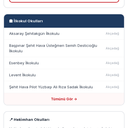
🏫 İlkokul Okulları
Aksaray Şehitakgün İlkokulu
Akçadağ
Başpınar Şehit Hava Üsteğmen Semih Desticioğlu
Akçadağ
İlkokulu
Esenbey İlkokulu
Akçadağ
Levent İlkokulu
Akçadağ
Şehit Hava Pilot Yüzbaşı Ali Rıza Sadak İlkokulu
Akçadağ
Tümünü Gör →
📍 Heki̇mhan Okulları