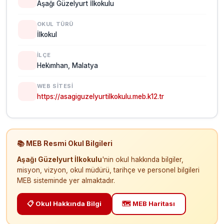
Aşağı Güzelyurt İlkokulu
OKUL TÜRÜ
İlkokul
İLÇE
Heki̇mhan, Malatya
WEB SITESI
https://asagiguzelyurtilkokulu.meb.k12.tr
📚 MEB Resmi Okul Bilgileri
Aşağı Güzelyurt İlkokulu
'nin okul hakkında bilgiler,
misyon, vizyon, okul müdürü, tarihçe ve personel bilgileri
MEB sisteminde yer almaktadır.
📋 Okul Hakkında Bilgi
🗺️ MEB Haritası