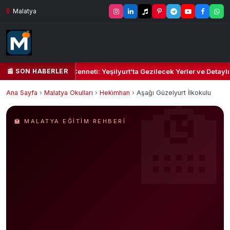
Malatya
📰 SON HABERLER
Yeşil Kalbi ve Kültür Cenneti: Yeşilyurt’ta Gezilecek Yerler ve Detaylı
Ana Sayfa
›
Malatya Okulları
›
Heki̇mhan
›
Aşağı Güzelyurt İlkokulu
🏫 MALATYA EĞITIM REHBERI