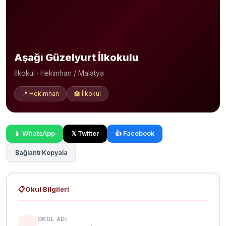
Aşağı Güzelyurt İlkokulu
İlkokul · Heki̇mhan / Malatya
📍 Heki̇mhan
🏫 İlkokul
📱 WhatsApp
𝕏 Twitter
👍 Facebook
Bağlantı Kopyala
📋
Okul Bilgileri
OKUL ADI