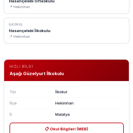
Hasançelebi Ortaokulu
📍 Heki̇mhan
İLKOKUL
Hasançelebi İlkokulu
📍 Heki̇mhan
HIZLI BILGI
Aşağı Güzelyurt İlkokulu
Tür
İlkokul
İlçe
Heki̇mhan
İl
Malatya
📋 Okul Bilgileri (MEB)