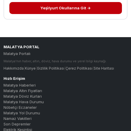
Yeşi̇lyurt Okullarına Git →
MALATYA PORTAL
Malatya Portalı
Malatya'nın haber, altın, döviz, hava durumu ve yerel bilgi kaynağı.
Hakkımızda
|
Künye
|
Gizlilik Politikası
|
Çerez Politikası
|
Site Haritası
Hızlı Erişim
Malatya Haberleri
Malatya Altın Fiyatları
Malatya Döviz Kurları
Malatya Hava Durumu
Nöbetçi Eczaneler
Malatya Yol Durumu
Namaz Vakitleri
Son Depremler
Elektrik Kesintisi