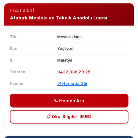
HIZLI BILGI
Atatürk Mesleki ve Teknik Anadolu Lisesi
Tür
Meslek Lisesi
İlçe
Yeşi̇lyurt
İl
Malatya
Telefon
0422 336 29 25
Konum
📍 Haritada Gör
📞 Hemen Ara
📋 Okul Bilgileri (MEB)