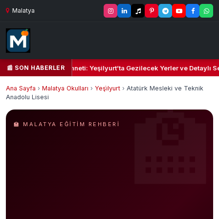
Malatya
📰 SON HABERLER
il Kalbi ve Kültür Cenneti: Yeşilyurt’ta Gezilecek Yerler ve Detaylı Se
Ana Sayfa
›
Malatya Okulları
›
Yeşi̇lyurt
›
Atatürk Mesleki ve Teknik
Anadolu Lisesi
🏫 MALATYA EĞITIM REHBERI