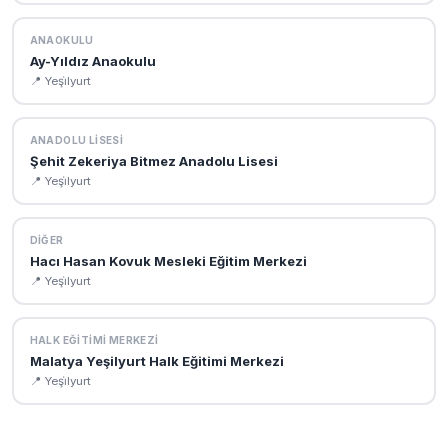
ANAOKULU
Ay-Yıldız Anaokulu
📍 Yeşi̇lyurt
ANADOLU LISESI
Şehit Zekeriya Bitmez Anadolu Lisesi
📍 Yeşi̇lyurt
DIĞER
Hacı Hasan Kovuk Mesleki Eğitim Merkezi
📍 Yeşi̇lyurt
HALK EĞITIMI MERKEZI
Malatya Yeşilyurt Halk Eğitimi Merkezi
📍 Yeşi̇lyurt