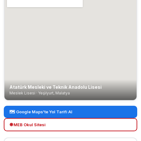
Atatürk Mesleki ve Teknik Anadolu Lisesi
Meslek Lisesi · Yeşi̇lyurt, Malatya
🗺️ Google Maps'te Yol Tarifi Al
🌐 MEB Okul Sitesi