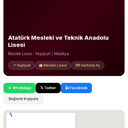
Atatürk Mesleki ve Teknik Anadolu
Lisesi
Meslek Lisesi · Yeşi̇lyurt / Malatya
📍 Yeşi̇lyurt
🏫 Meslek Lisesi
🗺️ Haritada Aç
📱 WhatsApp
𝕏 Twitter
👍 Facebook
Bağlantı Kopyala