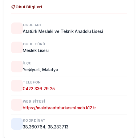
📋
Okul Bilgileri
OKUL ADI
Atatürk Mesleki ve Teknik Anadolu Lisesi
OKUL TÜRÜ
Meslek Lisesi
İLÇE
Yeşi̇lyurt, Malatya
TELEFON
0422 336 29 25
WEB SITESI
https://malatyaataturkasml.meb.k12.tr
KOORDINAT
38.360764, 38.283713