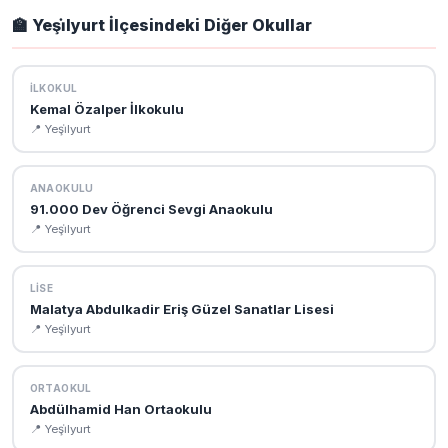
sitesi: https://malatyaataturkasml.meb.k12.tr. Bu sitede okul
🏫 Yeşi̇lyurt İlçesindeki Diğer Okullar
müdürü, öğretmen kadrosu, vizyon-misyon ve kurumsal
bilgilere ulaşabilirsiniz.
İLKOKUL
Kemal Özalper İlkokulu
📍 Yeşi̇lyurt
ANAOKULU
91.000 Dev Öğrenci Sevgi Anaokulu
📍 Yeşi̇lyurt
LISE
Malatya Abdulkadir Eriş Güzel Sanatlar Lisesi
📍 Yeşi̇lyurt
ORTAOKUL
Abdülhamid Han Ortaokulu
📍 Yeşi̇lyurt