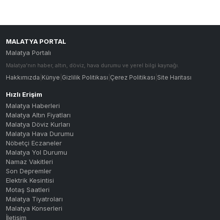
MALATYA PORTAL
Malatya Portalı
Malatya'nın haber, altın, döviz, hava durumu ve yerel bilgi kaynağı.
Hakkımızda
|
Künye
|
Gizlilik Politikası
|
Çerez Politikası
|
Site Haritası
Hızlı Erişim
Malatya Haberleri
Malatya Altın Fiyatları
Malatya Döviz Kurları
Malatya Hava Durumu
Nöbetçi Eczaneler
Malatya Yol Durumu
Namaz Vakitleri
Son Depremler
Elektrik Kesintisi
Motaş Saatleri
Malatya Tiyatroları
Malatya Konserleri
İletişim