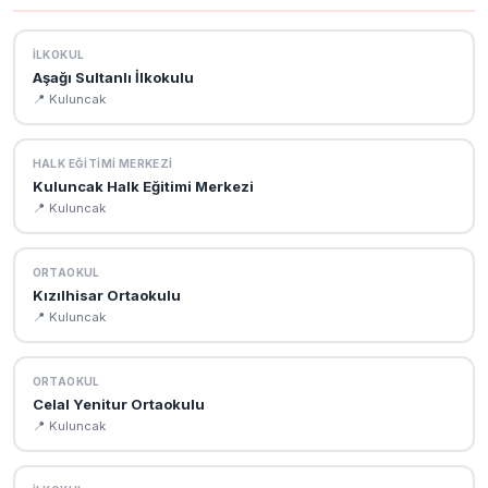
öğretmen kadrosu, vizyon-misyon ve kurumsal bilgilere
ulaşabilirsiniz.
İLKOKUL
Aşağı Sultanlı İlkokulu
📍 Kuluncak
HALK EĞITIMI MERKEZI
Kuluncak Halk Eğitimi Merkezi
📍 Kuluncak
ORTAOKUL
Kızılhisar Ortaokulu
📍 Kuluncak
ORTAOKUL
Celal Yenitur Ortaokulu
📍 Kuluncak