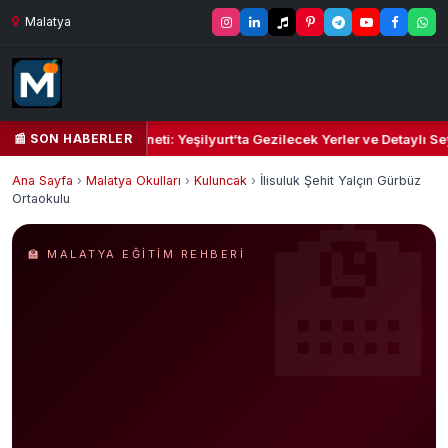
Malatya
📰 SON HABERLER
l Kalbi ve Kültür Cenneti: Yeşilyurt’ta Gezilecek Yerler ve Detaylı Sey
Ana Sayfa
›
Malatya Okulları
›
Kuluncak
›
İlisuluk Şehit Yalçın Gürbüz
Ortaokulu
🏫 MALATYA EĞITIM REHBERI