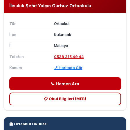
İlisuluk Şehit Yalçın Gürbüz Ortaokulu
Tür
Ortaokul
İlçe
Kuluncak
İl
Malatya
Telefon
0538 315 49 44
Konum
📍 Haritada Gör
📞 Hemen Ara
📋 Okul Bilgileri (MEB)
🏫 Ortaokul Okulları