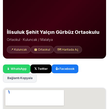
İlisuluk Şehit Yalçın Gürbüz Ortaokulu
Ortaokul · Kuluncak / Malatya
📍 Kuluncak
🏫 Ortaokul
🗺️ Haritada Aç
📱 WhatsApp
𝕏 Twitter
👍 Facebook
Bağlantı Kopyala