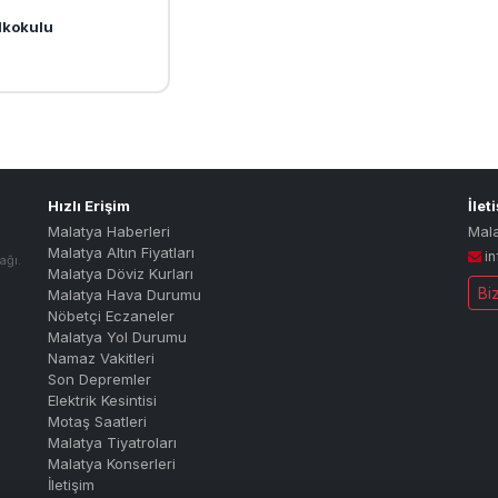
İlkokulu
Hızlı Erişim
İlet
Malatya Haberleri
Mal
Malatya Altın Fiyatları
i
ağı.
Malatya Döviz Kurları
Bi
Malatya Hava Durumu
Nöbetçi Eczaneler
Malatya Yol Durumu
Namaz Vakitleri
Son Depremler
Elektrik Kesintisi
Motaş Saatleri
Malatya Tiyatroları
Malatya Konserleri
İletişim