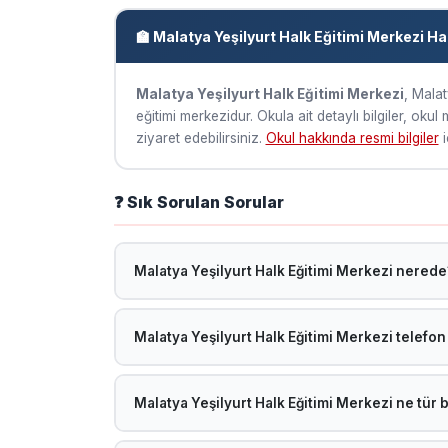
🏫 Malatya Yeşilyurt Halk Eğitimi Merkezi H
Malatya Yeşilyurt Halk Eğitimi Merkezi
, Malat
eğitimi merkezidur. Okula ait detaylı bilgiler, oku
ziyaret edebilirsiniz.
Okul hakkında resmi bilgiler
i
❓ Sık Sorulan Sorular
Malatya Yeşilyurt Halk Eğitimi Merkezi nerede
Malatya Yeşilyurt Halk Eğitimi Merkezi, Malatya Yeş
Malatya Yeşilyurt Halk Eğitimi Merkezi telefo
Telefon bilgisi sisteme henüz eklenmemiştir. MEB ok
Malatya Yeşilyurt Halk Eğitimi Merkezi ne tür b
Malatya Yeşilyurt Halk Eğitimi Merkezi, MEB'e bağlı