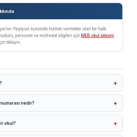
akkında
ya'nın Yeşi̇lyurt ilçesinde hizmet vermekte olan bir halk
l müdürü, personel ve müfredat bilgileri için
MEB okul sitesini
çin tıklayın.
?
i̇lyurt ilçesinde yer almaktadır.
n numarası nedir?
ul sitesini ziyaret edebilirsiniz.
ir okul?
 bir Halk Eğitimi Merkezi olup Malatya Yeşi̇lyurt ilçesinde