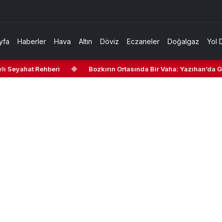
yfa
Haberler
Hava
Altın
Döviz
Eczaneler
Doğalgaz
Yol 
 Seyahat Rehberi
◆
Bozkırın Ortasında Bir Vaha: Yazıhan’da Gezi