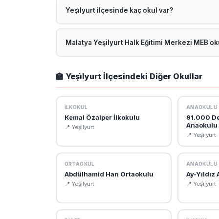
2026 yılında eğitim-öğretime devam etmektedir.
Yeşi̇lyurt ilçesinde kaç okul var?
Malatya Yeşi̇lyurt ilçesinde toplam 228 okul bulun
ilce=YE%C5%9E%C4%B0LYURT adresinden ulaşab
Malatya Yeşilyurt Halk Eğitimi Merkezi MEB oku
Malatya Yeşilyurt Halk Eğitimi Merkezi resmi MEB o
okul müdürü, öğretmen kadrosu, vizyon-misyon ve 
🏫 Yeşi̇lyurt İlçesindeki Diğer Okullar
İLKOKUL
ANAOKULU
Kemal Özalper İlkokulu
91.000 De
Anaokulu
📍 Yeşi̇lyurt
📍 Yeşi̇lyurt
ORTAOKUL
ANAOKULU
Abdülhamid Han Ortaokulu
Ay-Yıldız
📍 Yeşi̇lyurt
📍 Yeşi̇lyurt