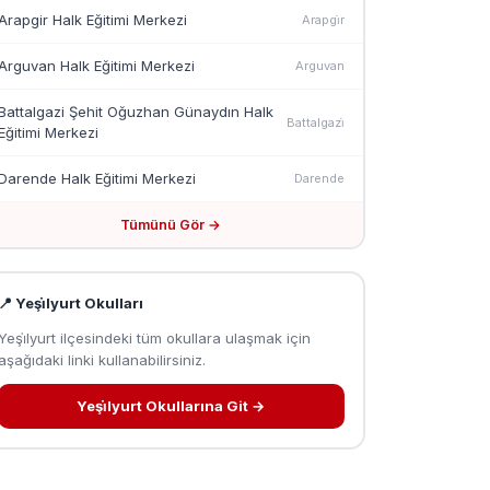
Arapgir Halk Eğitimi Merkezi
Arapgi̇r
Arguvan Halk Eğitimi Merkezi
Arguvan
Battalgazi Şehit Oğuzhan Günaydın Halk
Battalgazi̇
Eğitimi Merkezi
Darende Halk Eğitimi Merkezi
Darende
Tümünü Gör →
📍 Yeşi̇lyurt Okulları
Yeşi̇lyurt ilçesindeki tüm okullara ulaşmak için
aşağıdaki linki kullanabilirsiniz.
Yeşi̇lyurt Okullarına Git →