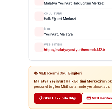
Malatya Yeşilyurt Halk Eğitimi Merkezi
OKUL TÜRÜ
Halk Eğitimi Merkezi
İLÇE
Yeşi̇lyurt, Malatya
WEB SITESI
https://malatyayesilyurthem.meb.k12.tr
📚 MEB Resmi Okul Bilgileri
Malatya Yeşilyurt Halk Eğitimi Merkezi
'nin ok
personel bilgileri MEB sisteminde yer almaktadır.
📋 Okul Hakkında Bilgi
🗺️ MEB Haritas