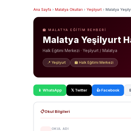
Ana Sayfa
›
Malatya Okulları
›
Yeşi̇lyurt
›
Malatya Yeşily
🏫 MALATYA EĞITIM REHBERI
Malatya Yeşilyurt H
Halk Eğitimi Merkezi · Yeşi̇lyurt / Malatya
📍 Yeşi̇lyurt
🏫 Halk Eğitimi Merkezi
📱 WhatsApp
𝕏 Twitter
👍 Facebook
B
📋
Okul Bilgileri
OKUL ADI