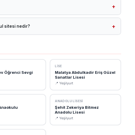
maktadır. Tüm Yeşi̇lyurt okullarına /malatya-okullar?
ilirsiniz.
l sitesi nedir?
kul sitesi: https://malatyayesilyurthem.meb.k12.tr. Bu sitede
kurumsal bilgilere ulaşabilirsiniz.
LISE
v Öğrenci Sevgi
Malatya Abdulkadir Eriş Güzel
Sanatlar Lisesi
📍 Yeşi̇lyurt
ANADOLU LISESI
 Anaokulu
Şehit Zekeriya Bitmez
Anadolu Lisesi
📍 Yeşi̇lyurt