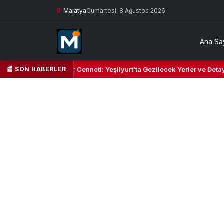
Malatya
Cumartesi, 8 Ağustos 2026
Ana Sa
📰 SON HABERLER
Yeşil Kalbi ve Kültür Cenneti: Yeşilyurt’ta Gezilecek Yerler ve Detaylı