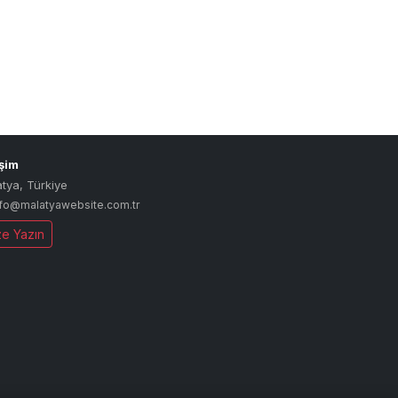
işim
atya
,
Türkiye
nfo@malatyawebsite.com.tr
ze Yazın