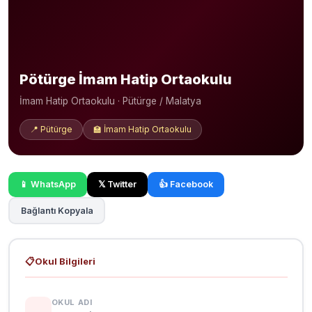
Pötürge İmam Hatip Ortaokulu
İmam Hatip Ortaokulu · Pütürge / Malatya
📍 Pütürge
🏫 İmam Hatip Ortaokulu
📱 WhatsApp
𝕏 Twitter
👍 Facebook
Bağlantı Kopyala
📋
Okul Bilgileri
OKUL ADI