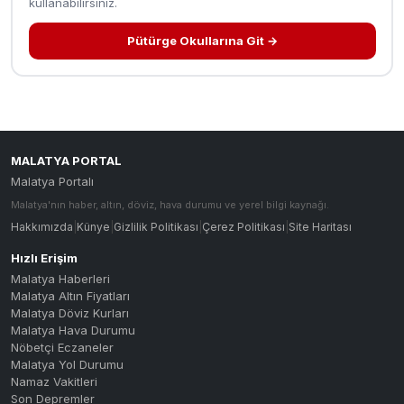
kullanabilirsiniz.
Pütürge Okullarına Git →
MALATYA PORTAL
Malatya Portalı
Malatya'nın haber, altın, döviz, hava durumu ve yerel bilgi kaynağı.
Hakkımızda
|
Künye
|
Gizlilik Politikası
|
Çerez Politikası
|
Site Haritası
Hızlı Erişim
Malatya Haberleri
Malatya Altın Fiyatları
Malatya Döviz Kurları
Malatya Hava Durumu
Nöbetçi Eczaneler
Malatya Yol Durumu
Namaz Vakitleri
Son Depremler