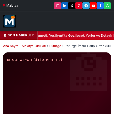
Malatya
📰 SON HABERLER
eşil Kalbi ve Kültür Cenneti: Yeşilyurt’ta Gezilecek Yerler ve Detaylı 
Ana Sayfa
›
Malatya Okulları
›
Pütürge
›
Pötürge İmam Hatip Ortaokulu
🏫 MALATYA EĞITIM REHBERI