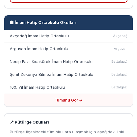
🏫 İmam Hatip Ortaokulu Okulları
Akçadağ İmam Hatip Ortaokulu
Akçadağ
Arguvan İmam Hatip Ortaokulu
Arguvan
Necip Fazıl Kısakürek İmam Hatip Ortaokulu
Battalgazi̇
Şehit Zekeriya Bitmez İmam Hatip Ortaokulu
Battalgazi̇
100. Yıl İmam Hatip Ortaokulu
Battalgazi̇
Tümünü Gör →
📍 Pütürge Okulları
Pütürge ilçesindeki tüm okullara ulaşmak için aşağıdaki linki