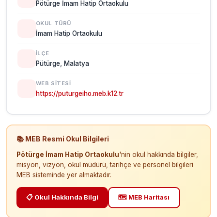
Pötürge İmam Hatip Ortaokulu
OKUL TÜRÜ
İmam Hatip Ortaokulu
İLÇE
Pütürge, Malatya
WEB SITESI
https://puturgeiho.meb.k12.tr
📚 MEB Resmi Okul Bilgileri
Pötürge İmam Hatip Ortaokulu
'nin okul hakkında bilgiler,
misyon, vizyon, okul müdürü, tarihçe ve personel bilgileri
MEB sisteminde yer almaktadır.
📋 Okul Hakkında Bilgi
🗺️ MEB Haritası