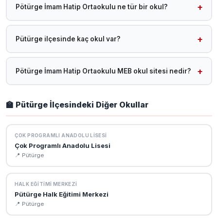
sitesini ziyaret edebilirsiniz.
Pötürge İmam Hatip Ortaokulu ne tür bir okul?
Pötürge İmam Hatip Ortaokulu, MEB'e bağlı bir İmam Hatip
Ortaokulu olup Malatya Pütürge ilçesinde 2026 yılında
Pütürge ilçesinde kaç okul var?
eğitim-öğretime devam etmektedir.
Malatya Pütürge ilçesinde toplam 19 okul bulunmaktadır.
Tüm Pütürge okullarına /malatya-okullar?
Pötürge İmam Hatip Ortaokulu MEB okul sitesi nedir?
ilce=P%C3%9CT%C3%9CRGE adresinden ulaşabilirsiniz.
Pötürge İmam Hatip Ortaokulu resmi MEB okul sitesi:
https://puturgeiho.meb.k12.tr. Bu sitede okul müdürü,
🏫 Pütürge İlçesindeki Diğer Okullar
öğretmen kadrosu, vizyon-misyon ve kurumsal bilgilere
ulaşabilirsiniz.
ÇOK PROGRAMLI ANADOLU LISESI
Çok Programlı Anadolu Lisesi
📍 Pütürge
HALK EĞITIMI MERKEZI
Pütürge Halk Eğitimi Merkezi
📍 Pütürge