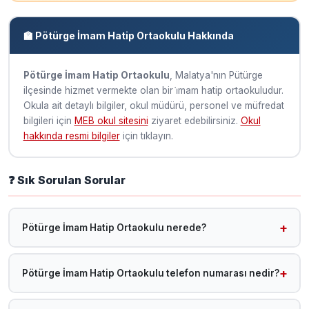
🏫 Pötürge İmam Hatip Ortaokulu Hakkında
Pötürge İmam Hatip Ortaokulu
, Malatya'nın Pütürge
ilçesinde hizmet vermekte olan bir i̇mam hatip ortaokuludur.
Okula ait detaylı bilgiler, okul müdürü, personel ve müfredat
bilgileri için
MEB okul sitesini
ziyaret edebilirsiniz.
Okul
hakkında resmi bilgiler
için tıklayın.
❓ Sık Sorulan Sorular
Pötürge İmam Hatip Ortaokulu nerede?
Pötürge İmam Hatip Ortaokulu, Malatya Pütürge ilçesinde
yer almaktadır.
Pötürge İmam Hatip Ortaokulu telefon numarası nedir?
Telefon bilgisi sisteme henüz eklenmemiştir. MEB okul