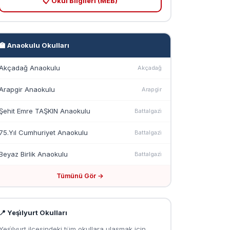
📋 Okul Bilgileri (MEB)
🏫 Anaokulu Okulları
Akçadağ Anaokulu
Akçadağ
Arapgir Anaokulu
Arapgi̇r
Şehit Emre TAŞKIN Anaokulu
Battalgazi̇
75.Yıl Cumhuriyet Anaokulu
Battalgazi̇
Beyaz Birlik Anaokulu
Battalgazi̇
Tümünü Gör →
📍 Yeşi̇lyurt Okulları
Yeşi̇lyurt ilçesindeki tüm okullara ulaşmak için