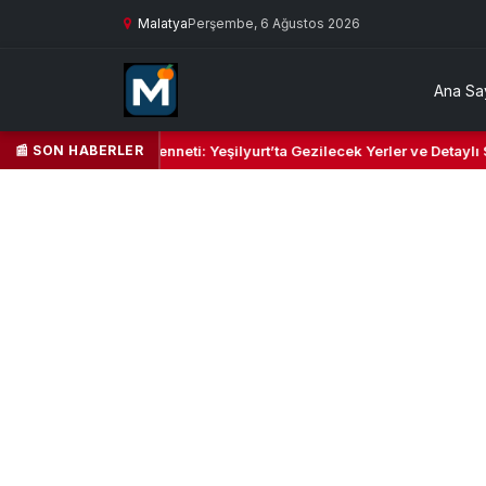
Malatya
Perşembe, 6 Ağustos 2026
Ana Sa
📰 SON HABERLER
l Kalbi ve Kültür Cenneti: Yeşilyurt’ta Gezilecek Yerler ve Detaylı Sey