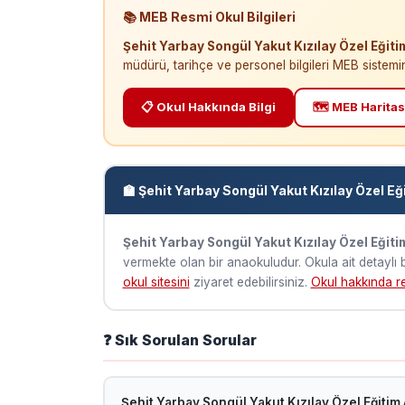
📚 MEB Resmi Okul Bilgileri
Şehit Yarbay Songül Yakut Kızılay Özel Eğit
müdürü, tarihçe ve personel bilgileri MEB sistemi
📋 Okul Hakkında Bilgi
🗺️ MEB Haritas
🏫 Şehit Yarbay Songül Yakut Kızılay Özel E
Şehit Yarbay Songül Yakut Kızılay Özel Eğit
vermekte olan bir anaokuludur. Okula ait detaylı b
okul sitesini
ziyaret edebilirsiniz.
Okul hakkında re
❓ Sık Sorulan Sorular
Şehit Yarbay Songül Yakut Kızılay Özel Eğiti