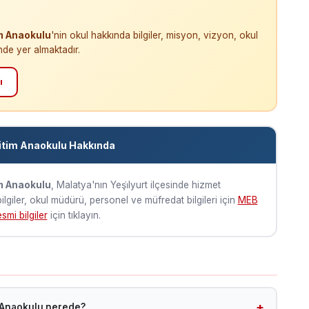
im Anaokulu
'nin okul hakkında bilgiler, misyon, vizyon, okul
nde yer almaktadır.
ı
ğitim Anaokulu Hakkında
im Anaokulu
, Malatya'nın Yeşi̇lyurt ilçesinde hizmet
ilgiler, okul müdürü, personel ve müfredat bilgileri için
MEB
smi bilgiler
için tıklayın.
m Anaokulu nerede?