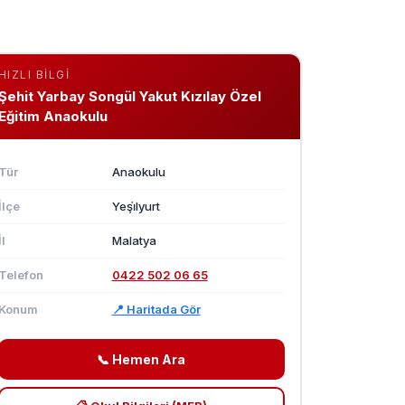
HIZLI BILGI
Şehit Yarbay Songül Yakut Kızılay Özel
Eğitim Anaokulu
Tür
Anaokulu
İlçe
Yeşi̇lyurt
İl
Malatya
Telefon
0422 502 06 65
Konum
📍 Haritada Gör
📞 Hemen Ara