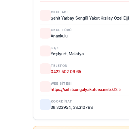
OKUL ADI
Şehit Yarbay Songül Yakut Kızılay Özel Eğ
OKUL TÜRÜ
Anaokulu
İLÇE
Yeşi̇lyurt, Malatya
TELEFON
0422 502 06 65
WEB SITESI
https://sehitsongulyakutoea.meb.k12.tr
KOORDINAT
38.323954, 38.310798