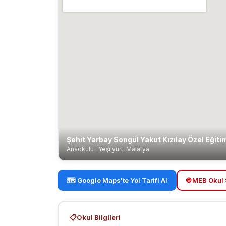
Şehit Yarbay Songül Yakut Kızılay Özel Eğit
Anaokulu · Yeşi̇lyurt, Malatya
🗺️ Google Maps'te Yol Tarifi Al
🌐 MEB Okul 
📋
Okul Bilgileri