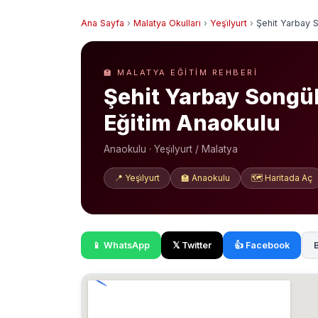
Ana Sayfa
›
Malatya Okulları
›
Yeşi̇lyurt
›
Şehit Yarbay S
🏫 MALATYA EĞITIM REHBERI
Şehit Yarbay Songül
Eğitim Anaokulu
Anaokulu · Yeşi̇lyurt / Malatya
📍 Yeşi̇lyurt
🏫 Anaokulu
🗺️ Haritada Aç
📱 WhatsApp
𝕏 Twitter
👍 Facebook
B