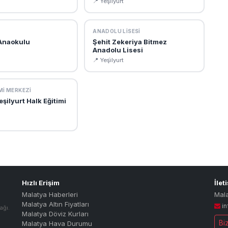
📍 Yeşi̇lyurt
ANADOLU LISESI
 Anaokulu
Şehit Zekeriya Bitmez
Anadolu Lisesi
📍 Yeşi̇lyurt
MI MERKEZI
şilyurt Halk Eğitimi
Hızlı Erişim
İlet
Malatya Haberleri
Mal
Malatya Altın Fiyatları
i
ağı.
Malatya Döviz Kurları
Bi
Malatya Hava Durumu