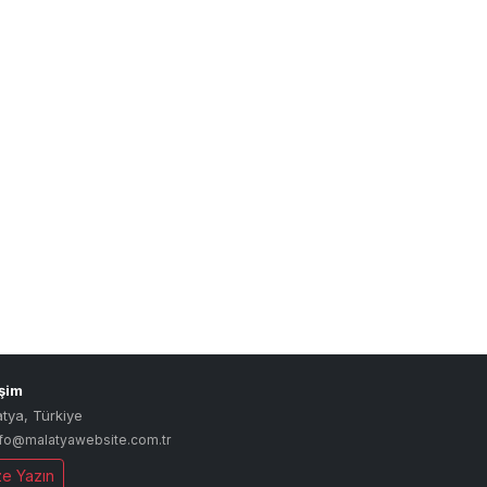
işim
atya
,
Türkiye
nfo@malatyawebsite.com.tr
ze Yazın