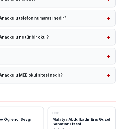
okulu, Malatya Yeşi̇lyurt ilçesinde yer almaktadır. Google
722284. Harita için tıklayın: https://www.google.com/maps?
 Anaokulu telefon numarası nedir?
Anaokulu telefon numarası: 0422 502 06 65. Bu numaradan
Anaokulu ne tür bir okul?
okulu, MEB'e bağlı bir Anaokulu olup Malatya Yeşi̇lyurt
ektedir.
maktadır. Tüm Yeşi̇lyurt okullarına /malatya-okullar?
ilirsiniz.
 Anaokulu MEB okul sitesi nedir?
aokulu resmi MEB okul sitesi:
de okul müdürü, öğretmen kadrosu, vizyon-misyon ve
LISE
v Öğrenci Sevgi
Malatya Abdulkadir Eriş Güzel
Sanatlar Lisesi