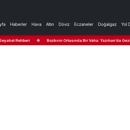
yfa
Haberler
Hava
Altın
Döviz
Eczaneler
Doğalgaz
Yol 
ahat Rehberi
◆
Bozkırın Ortasında Bir Vaha: Yazıhan’da Gezilece