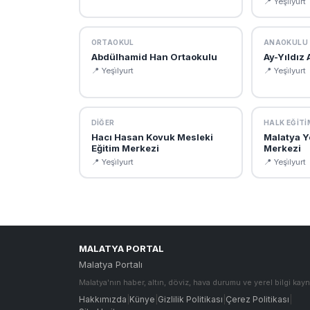
📍 Yeşi̇lyurt
ORTAOKUL
ANAOKULU
Abdülhamid Han Ortaokulu
Ay-Yıldız
📍 Yeşi̇lyurt
📍 Yeşi̇lyurt
DIĞER
HALK EĞITI
Hacı Hasan Kovuk Mesleki
Malatya Ye
Eğitim Merkezi
Merkezi
📍 Yeşi̇lyurt
📍 Yeşi̇lyurt
MALATYA PORTAL
Malatya Portalı
Malatya'nın haber, altın, döviz, hava durumu ve yerel bilgi kayn
Hakkımızda
|
Künye
|
Gizlilik Politikası
|
Çerez Politikası
|