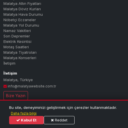
Malatya Altın Fiyatları
Malatya Döviz Kurları
Malatya Hava Durumu
Nöbetçi Eczaneler
Malatya Yol Durumu
Namaz Vakitleri
Son Depremler
Elektrik Kesintisi
Motaş Saatleri
Malatya Tiyatroları
Malatya Konserleri
İletişim
İletişim
Malatya
,
Türkiye
info@malatyawebsite.com.tr
Bize Yazın
Bu site, deneyiminizi geliştirmek için çerezler kullanmaktadır.
© 2026 MALATYA PORTAL — Tüm hakları saklıdır.
| Malatya'nın dijital
Daha fazla bilgi
haber ve bilgi portalı
Kabul Et
Reddet