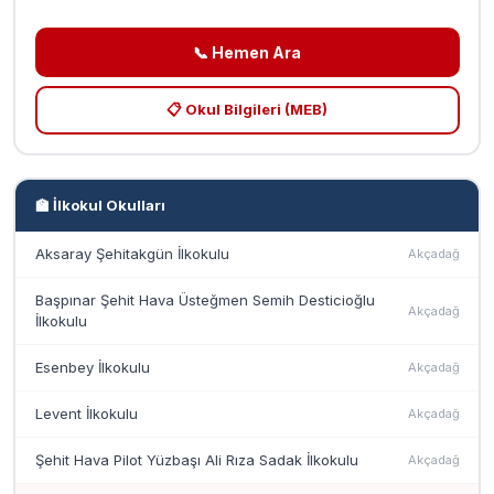
📞 Hemen Ara
📋 Okul Bilgileri (MEB)
🏫 İlkokul Okulları
Aksaray Şehitakgün İlkokulu
Akçadağ
Başpınar Şehit Hava Üsteğmen Semih Desticioğlu
Akçadağ
İlkokulu
Esenbey İlkokulu
Akçadağ
Levent İlkokulu
Akçadağ
Şehit Hava Pilot Yüzbaşı Ali Rıza Sadak İlkokulu
Akçadağ