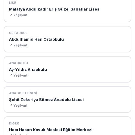
LISE
Malatya Abdulkadir Eriş Güzel Sanatlar Lisesi
📍 Yeşi̇lyurt
ORTAOKUL
Abdülhamid Han Ortaokulu
📍 Yeşi̇lyurt
ANAOKULU
Ay-Yıldız Anaokulu
📍 Yeşi̇lyurt
ANADOLU LISESI
Şehit Zekeriya Bitmez Anadolu Lisesi
📍 Yeşi̇lyurt
DIĞER
Hacı Hasan Kovuk Mesleki Eğitim Merkezi