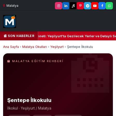
Malatya
📰 SON HABERLER
il Kalbi ve Kültür Cenneti: Yeşilyurt’ta Gezilecek Yerler ve Detaylı Se
Ana Sayfa
›
Malatya Okulları
›
Yeşi̇lyurt
›
Şentepe İlkokulu
🏫 MALATYA EĞITIM REHBERI
Şentepe İlkokulu
İlkokul · Yeşi̇lyurt / Malatya