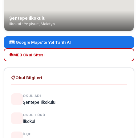
Şentepe İlkokulu
İlkokul · Yeşi̇lyurt, Malatya
🗺️ Google Maps'te Yol Tarifi Al
🌐 MEB Okul Sitesi
📋
Okul Bilgileri
OKUL ADI
Şentepe İlkokulu
OKUL TÜRÜ
İlkokul
İLÇE