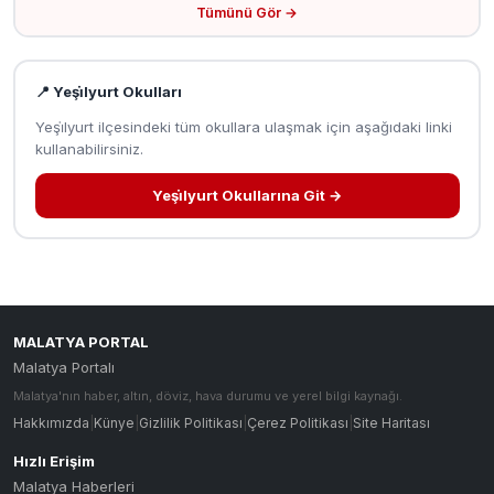
Tümünü Gör →
📍 Yeşi̇lyurt Okulları
Yeşi̇lyurt ilçesindeki tüm okullara ulaşmak için aşağıdaki linki
kullanabilirsiniz.
Yeşi̇lyurt Okullarına Git →
MALATYA PORTAL
Malatya Portalı
Malatya'nın haber, altın, döviz, hava durumu ve yerel bilgi kaynağı.
Hakkımızda
|
Künye
|
Gizlilik Politikası
|
Çerez Politikası
|
Site Haritası
Hızlı Erişim
Malatya Haberleri