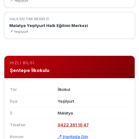
📍 Yeşi̇lyurt
HALK EĞITIMI MERKEZI
Malatya Yeşilyurt Halk Eğitimi Merkezi
📍 Yeşi̇lyurt
HIZLI BILGI
Şentepe İlkokulu
Tür
İlkokul
İlçe
Yeşi̇lyurt
İl
Malatya
Telefon
0422 351 10 47
Konum
📍 Haritada Gör