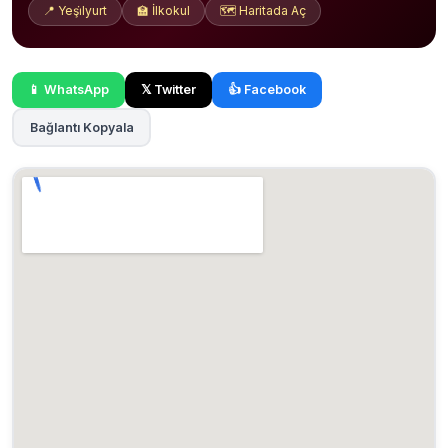
📍 Yeşi̇lyurt
🏫 İlkokul
🗺️ Haritada Aç
📱 WhatsApp
𝕏 Twitter
👍 Facebook
Bağlantı Kopyala