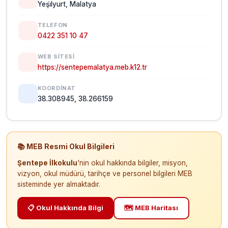
Yeşi̇lyurt, Malatya
TELEFON
0422 351 10 47
WEB SITESI
https://sentepemalatya.meb.k12.tr
KOORDINAT
38.308945, 38.266159
📚 MEB Resmi Okul Bilgileri
Şentepe İlkokulu
'nin okul hakkında bilgiler, misyon,
vizyon, okul müdürü, tarihçe ve personel bilgileri MEB
sisteminde yer almaktadır.
📋 Okul Hakkında Bilgi
🗺️ MEB Haritası