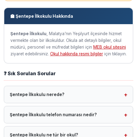
🏫 Şentepe İlkokulu Hakkında
Şentepe İlkokulu
, Malatya'nın Yeşi̇lyurt ilçesinde hizmet
vermekte olan bir i̇lkokuldur. Okula ait detaylı bilgiler, okul
müdürü, personel ve müfredat bilgileri için
MEB okul sitesini
ziyaret edebilirsiniz.
Okul hakkında resmi bilgiler
için tıklayın.
❓ Sık Sorulan Sorular
Şentepe İlkokulu nerede?
Şentepe İlkokulu, Malatya Yeşi̇lyurt ilçesinde yer almaktadır.
Google Harita koordinatları: 38.308944988786,
Şentepe İlkokulu telefon numarası nedir?
38.266158608337. Harita için tıklayın:
https://www.google.com/maps?
Şentepe İlkokulu telefon numarası: 0422 351 10 47. Bu
q=38.308944988786,38.266158608337
numaradan okul idaresiyle iletişime geçebilirsiniz.
Şentepe İlkokulu ne tür bir okul?