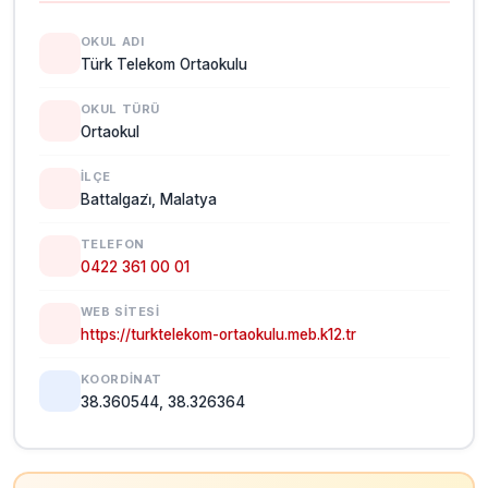
OKUL ADI
Türk Telekom Ortaokulu
OKUL TÜRÜ
Ortaokul
İLÇE
Battalgazi̇, Malatya
TELEFON
0422 361 00 01
WEB SITESI
https://turktelekom-ortaokulu.meb.k12.tr
KOORDINAT
38.360544, 38.326364