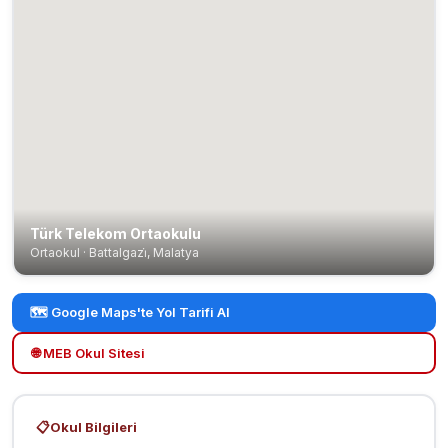
Türk Telekom Ortaokulu
Ortaokul · Battalgazi̇, Malatya
🗺️ Google Maps'te Yol Tarifi Al
🌐 MEB Okul Sitesi
📋
Okul Bilgileri