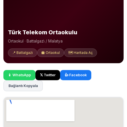
Türk Telekom Ortaokulu
Ortaokul · Battalgazi̇ / Malatya
📍 Battalgazi̇
🏫 Ortaokul
🗺️ Haritada Aç
📱 WhatsApp
𝕏 Twitter
👍 Facebook
Bağlantı Kopyala