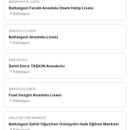
İMAM HATIP LISESI
Battalgazi Farabi Anadolu İmam Hatip Lisesi
📍 Battalgazi̇
ANADOLU LISESI
Battalgazi Anadolu Lisesi
📍 Battalgazi̇
ANAOKULU
Şehit Emre TAŞKIN Anaokulu
📍 Battalgazi̇
ANADOLU LISESI
Fuat Sezgin Anadolu Lisesi
📍 Battalgazi̇
HALK EĞITIMI MERKEZI
Battalgazi Şehit Oğuzhan Günaydın Halk Eğitimi Merkezi
📍 Battalgazi̇