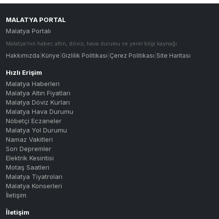
MALATYA PORTAL
Malatya Portalı
Malatya'nın haber, altın, döviz, hava durumu ve yerel bilgi kaynağı.
Hakkımızda
|
Künye
|
Gizlilik Politikası
|
Çerez Politikası
|
Site Haritası
Hızlı Erişim
Malatya Haberleri
Malatya Altın Fiyatları
Malatya Döviz Kurları
Malatya Hava Durumu
Nöbetçi Eczaneler
Malatya Yol Durumu
Namaz Vakitleri
Son Depremler
Elektrik Kesintisi
Motaş Saatleri
Malatya Tiyatroları
Malatya Konserleri
İletişim
İletişim