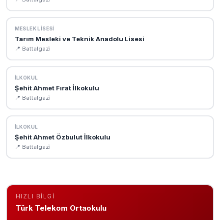
MESLEK LISESI
Tarım Mesleki ve Teknik Anadolu Lisesi
📍 Battalgazi̇
İLKOKUL
Şehit Ahmet Fırat İlkokulu
📍 Battalgazi̇
İLKOKUL
Şehit Ahmet Özbulut İlkokulu
📍 Battalgazi̇
HIZLI BILGI
Türk Telekom Ortaokulu