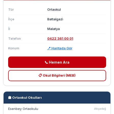
Tür
Ortaokul
İlçe
Battalgazi̇
İl
Malatya
Telefon
0422 361 00 01
Konum
📍 Haritada Gör
📞 Hemen Ara
📋 Okul Bilgileri (MEB)
🏫 Ortaokul Okulları
Esenbey Ortaokulu
Akçadağ