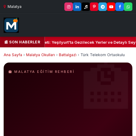
Malatya
📰 SON HABERLER
 Kalbi ve Kültür Cenneti: Yeşilyurt’ta Gezilecek Yerler ve Detaylı Seya
Ana Sayfa
›
Malatya Okulları
›
Battalgazi̇
›
Türk Telekom Ortaokulu
🏫 MALATYA EĞITIM REHBERI