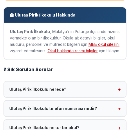
🏫 Ulutaş Pirik İlkokulu Hakkında
Ulutaş Pirik İlkokulu
, Malatya'nın Pütürge ilçesinde hizmet
vermekte olan bir i̇lkokuldur. Okula ait detaylı bilgiler, okul
müdürü, personel ve müfredat bilgileri için
MEB okul sitesini
ziyaret edebilirsiniz.
Okul hakkında resmi bilgiler
için tıklayın.
❓ Sık Sorulan Sorular
Ulutaş Pirik İlkokulu nerede?
Ulutaş Pirik İlkokulu, Malatya Pütürge ilçesinde yer
almaktadır.
Ulutaş Pirik İlkokulu telefon numarası nedir?
Telefon bilgisi sisteme henüz eklenmemiştir. MEB okul
sitesini ziyaret edebilirsiniz.
Ulutaş Pirik İlkokulu ne tür bir okul?