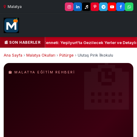
Malatya
📰 SON HABERLER
Yeşil Kalbi ve Kültür Cenneti: Yeşilyurt’ta Gezilecek Yerler ve Detaylı
Ana Sayfa
›
Malatya Okulları
›
Pütürge
›
Ulutaş Pirik İlkokulu
🏫 MALATYA EĞITIM REHBERI