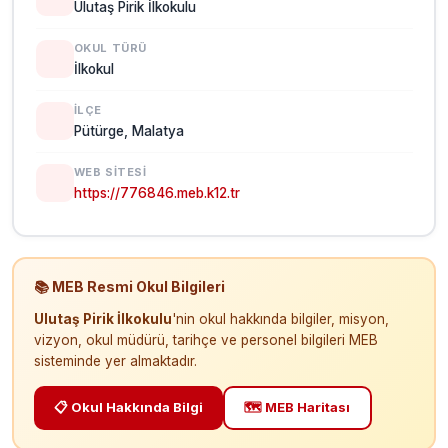
Ulutaş Pirik İlkokulu
OKUL TÜRÜ
İlkokul
İLÇE
Pütürge, Malatya
WEB SITESI
https://776846.meb.k12.tr
📚 MEB Resmi Okul Bilgileri
Ulutaş Pirik İlkokulu
'nin okul hakkında bilgiler, misyon,
vizyon, okul müdürü, tarihçe ve personel bilgileri MEB
sisteminde yer almaktadır.
📋 Okul Hakkında Bilgi
🗺️ MEB Haritası