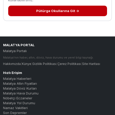
Pütürge Okullarına Git →
MALATYA PORTAL
Malatya Portalı
Malatya'nın haber, altın, döviz, hava durumu ve yerel bilgi kaynağı.
Hakkımızda
|
Künye
|
Gizlilik Politikası
|
Çerez Politikası
|
Site Haritası
Hızlı Erişim
Malatya Haberleri
Malatya Altın Fiyatları
Malatya Döviz Kurları
Malatya Hava Durumu
Nöbetçi Eczaneler
Malatya Yol Durumu
Namaz Vakitleri
Son Depremler