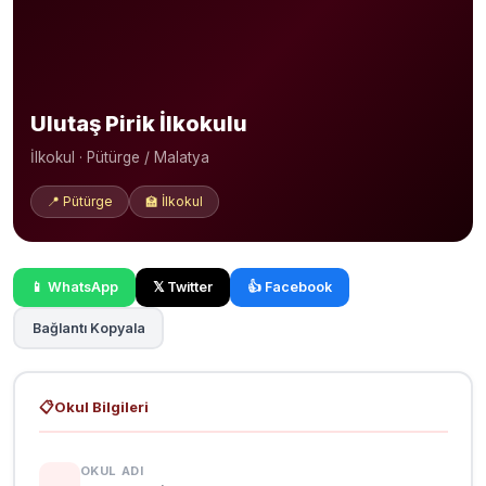
Ulutaş Pirik İlkokulu
İlkokul · Pütürge / Malatya
📍 Pütürge
🏫 İlkokul
📱 WhatsApp
𝕏 Twitter
👍 Facebook
Bağlantı Kopyala
📋
Okul Bilgileri
OKUL ADI