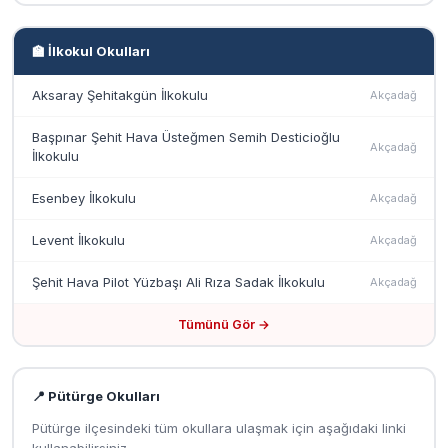
🏫 İlkokul Okulları
Aksaray Şehitakgün İlkokulu
Akçadağ
Başpınar Şehit Hava Üsteğmen Semih Desticioğlu
Akçadağ
İlkokulu
Esenbey İlkokulu
Akçadağ
Levent İlkokulu
Akçadağ
Şehit Hava Pilot Yüzbaşı Ali Rıza Sadak İlkokulu
Akçadağ
Tümünü Gör →
📍 Pütürge Okulları
Pütürge ilçesindeki tüm okullara ulaşmak için aşağıdaki linki
kullanabilirsiniz.