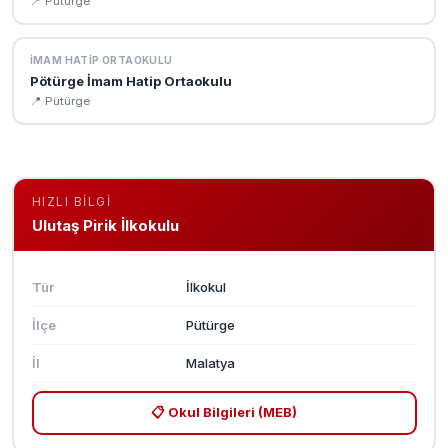
📍 Pütürge
İMAM HATIP ORTAOKULU
Pötürge İmam Hatip Ortaokulu
📍 Pütürge
HIZLI BILGI
Ulutaş Pirik İlkokulu
Tür
İlkokul
İlçe
Pütürge
İl
Malatya
📋 Okul Bilgileri (MEB)