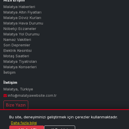
Hızlı Erişim
Malatya Haberleri
Malatya Altın Fiyatları
Malatya Döviz Kurları
Malatya Hava Durumu
Nöbetçi Eczaneler
Malatya Yol Durumu
Namaz Vakitleri
Son Depremler
Elektrik Kesintisi
Motaş Saatleri
Malatya Tiyatroları
Malatya Konserleri
İletişim
İletişim
Malatya
,
Türkiye
info@malatyawebsite.com.tr
Bize Yazın
Bu site, deneyiminizi geliştirmek için çerezler kullanmaktadır.
© 2026 MALATYA PORTAL — Tüm hakları saklıdır.
| Malatya'nın dijital
Daha fazla bilgi
haber ve bilgi portalı