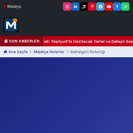
Malatya
📰 SON HABERLER
 Kalbi ve Kültür Cenneti: Yeşilyurt’ta Gezilecek Yerler ve Detaylı Seya
Ana Sayfa
Malatya Noterler
Battalgazi Noterliği