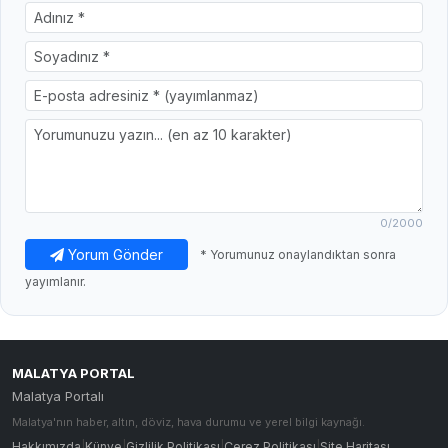
0
/2000
Yorum Gönder
* Yorumunuz onaylandıktan sonra
yayımlanır.
MALATYA PORTAL
Malatya Portalı
Malatya'nın haber, altın, döviz, hava durumu ve yerel bilgi kaynağı.
Hakkımızda
|
Künye
|
Gizlilik Politikası
|
Çerez Politikası
|
Site Haritası