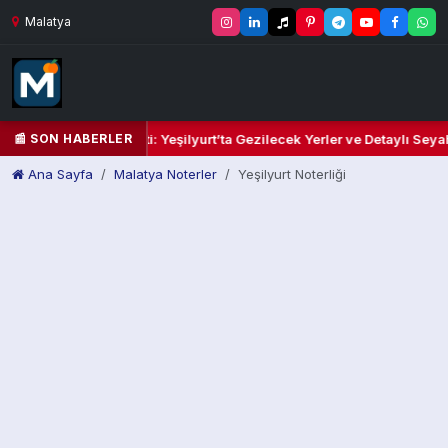
Malatya
📰 SON HABERLER
Kalbi ve Kültür Cenneti: Yeşilyurt’ta Gezilecek Yerler ve Detaylı Seyah
Ana Sayfa
Malatya Noterler
Yeşilyurt Noterliği