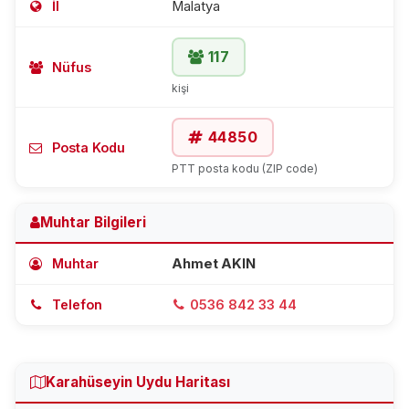
İl
Malatya
117
Nüfus
kişi
44850
Posta Kodu
PTT posta kodu (ZIP code)
Muhtar Bilgileri
Muhtar
Ahmet AKIN
Telefon
0536 842 33 44
Karahüseyin Uydu Haritası