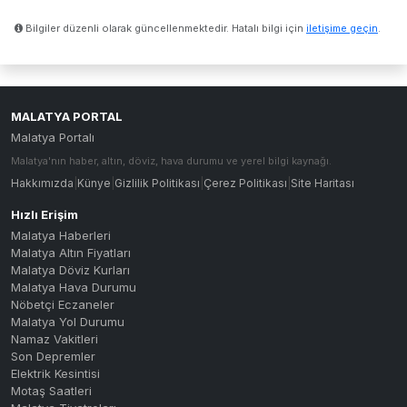
Bilgiler düzenli olarak güncellenmektedir. Hatalı bilgi için
iletişime geçin
.
MALATYA PORTAL
Malatya Portalı
Malatya'nın haber, altın, döviz, hava durumu ve yerel bilgi kaynağı.
Hakkımızda
|
Künye
|
Gizlilik Politikası
|
Çerez Politikası
|
Site Haritası
Hızlı Erişim
Malatya Haberleri
Malatya Altın Fiyatları
Malatya Döviz Kurları
Malatya Hava Durumu
Nöbetçi Eczaneler
Malatya Yol Durumu
Namaz Vakitleri
Son Depremler
Elektrik Kesintisi
Motaş Saatleri