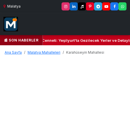
Malatya
📰 SON HABERLER
 Yeşil Kalbi ve Kültür Cenneti: Yeşilyurt’ta Gezilecek Yerler ve Detayl
Ana Sayfa
Malatya Mahalleleri
Karahüseyin Mahallesi