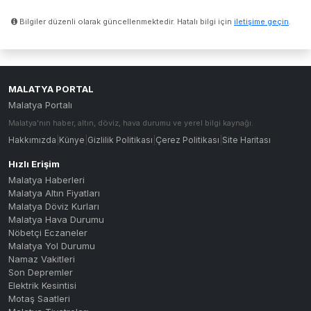
Bilgiler düzenli olarak güncellenmektedir. Hatalı bilgi için
iletişime geçin
.
MALATYA PORTAL
Malatya Portalı
Malatya'nın haber, altın, döviz, hava durumu ve yerel bilgi kaynağı.
Hakkımızda
|
Künye
|
Gizlilik Politikası
|
Çerez Politikası
|
Site Haritası
Hızlı Erişim
Malatya Haberleri
Malatya Altın Fiyatları
Malatya Döviz Kurları
Malatya Hava Durumu
Nöbetçi Eczaneler
Malatya Yol Durumu
Namaz Vakitleri
Son Depremler
Elektrik Kesintisi
Motaş Saatleri