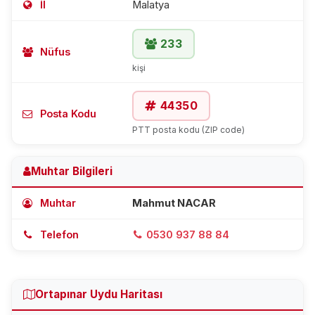
İl
Malatya
233
Nüfus
kişi
44350
Posta Kodu
PTT posta kodu (ZIP code)
Muhtar Bilgileri
Muhtar
Mahmut NACAR
Telefon
0530 937 88 84
Ortapınar Uydu Haritası