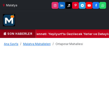
Malatya
📰 SON HABERLER
 Yeşil Kalbi ve Kültür Cenneti: Yeşilyurt’ta Gezilecek Yerler ve Detayl
Ana Sayfa
Malatya Mahalleleri
Ortapınar Mahallesi