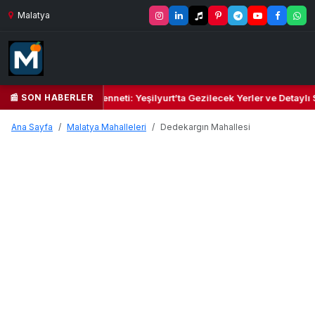
Malatya
📰 SON HABERLER
Yeşil Kalbi ve Kültür Cenneti: Yeşilyurt’ta Gezilecek Yerler ve Detaylı
Ana Sayfa
Malatya Mahalleleri
Dedekargın Mahallesi