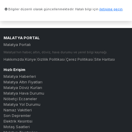
Bilgiler düzenli olarak güncellenmektedir. Hatalı bilgi için
iletişime geçin
.
MALATYA PORTAL
Malatya Portalı
Malatya'nın haber, altın, döviz, hava durumu ve yerel bilgi kaynağı.
Hakkımızda
|
Künye
|
Gizlilik Politikası
|
Çerez Politikası
|
Site Haritası
Hızlı Erişim
Malatya Haberleri
Malatya Altın Fiyatları
Malatya Döviz Kurları
Malatya Hava Durumu
Nöbetçi Eczaneler
Malatya Yol Durumu
Namaz Vakitleri
Son Depremler
Elektrik Kesintisi
Motaş Saatleri