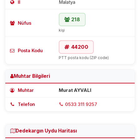
İl
Malatya
218
Nüfus
kişi
44200
Posta Kodu
PTT posta kodu (ZIP code)
Muhtar Bilgileri
Muhtar
Murat AYVALI
Telefon
0533 311 9257
Dedekargın Uydu Haritası