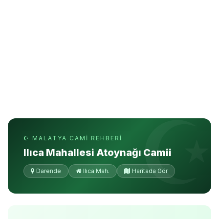
☪ MALATYA CAMI REHBERI
Ilıca Mahallesi Atoynağı Camii
Darende
Ilıca Mah.
Haritada Gör