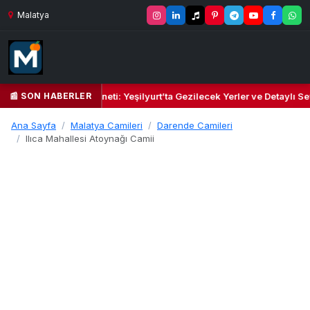
Malatya
📰 SON HABERLER
l Kalbi ve Kültür Cenneti: Yeşilyurt’ta Gezilecek Yerler ve Detaylı Sey
Ana Sayfa
Malatya Camileri
Darende Camileri
Ilıca Mahallesi Atoynağı Camii