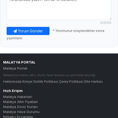
0
/2000
Yorum Gönder
* Yorumunuz onaylandıktan sonra
yayımlanır.
MALATYA PORTAL
Malatya Portalı
Malatya'nın haber, altın, döviz, hava durumu ve yerel bilgi kaynağı.
Hakkımızda
|
Künye
|
Gizlilik Politikası
|
Çerez Politikası
|
Site Haritası
Hızlı Erişim
Malatya Haberleri
Malatya Altın Fiyatları
Malatya Döviz Kurları
Malatya Hava Durumu
Nöbetçi Eczaneler