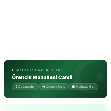
☪ MALATYA CAMI REHBERI
Örencik Mahallesi Camii
Doğanşehir
Örencik Mah.
Haritada Gör