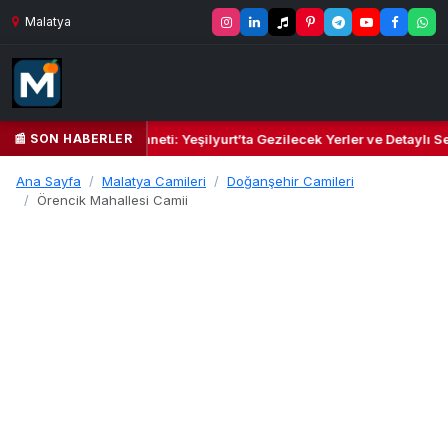
Malatya
📰 SON HABERLER
l Kalbi ve Kültür Cenneti: Yeşilyurt’ta Gezilecek Yerler ve Detaylı Sey
Ana Sayfa
Malatya Camileri
Doğanşehir Camileri
Örencik Mahallesi Camii