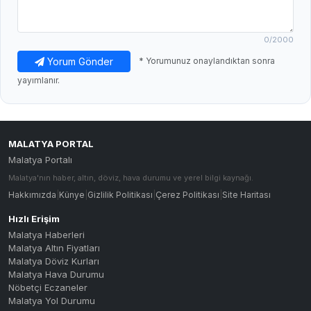
0
/2000
Yorum Gönder
* Yorumunuz onaylandıktan sonra
yayımlanır.
MALATYA PORTAL
Malatya Portalı
Malatya'nın haber, altın, döviz, hava durumu ve yerel bilgi kaynağı.
Hakkımızda
|
Künye
|
Gizlilik Politikası
|
Çerez Politikası
|
Site Haritası
Hızlı Erişim
Malatya Haberleri
Malatya Altın Fiyatları
Malatya Döviz Kurları
Malatya Hava Durumu
Nöbetçi Eczaneler
Malatya Yol Durumu