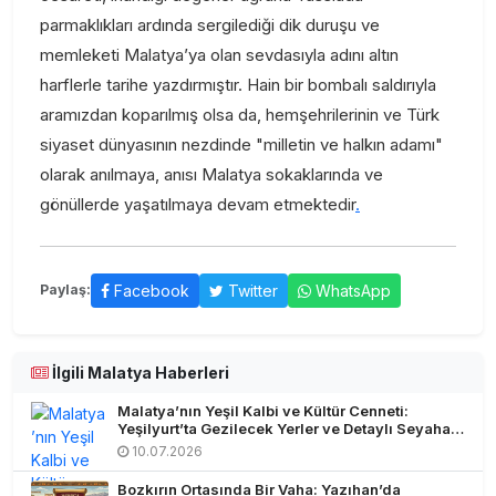
parmaklıkları ardında sergilediği dik duruşu ve
memleketi Malatya’ya olan sevdasıyla adını altın
harflerle tarihe yazdırmıştır. Hain bir bombalı saldırıyla
aramızdan koparılmış olsa da, hemşehrilerinin ve Türk
siyaset dünyasının nezdinde "milletin ve halkın adamı"
olarak anılmaya, anısı Malatya sokaklarında ve
gönüllerde yaşatılmaya devam etmektedir
.
Facebook
Twitter
WhatsApp
Paylaş:
İlgili Malatya Haberleri
Malatya’nın Yeşil Kalbi ve Kültür Cenneti:
Yeşilyurt’ta Gezilecek Yerler ve Detaylı Seyahat
Rehberi
10.07.2026
Bozkırın Ortasında Bir Vaha: Yazıhan’da