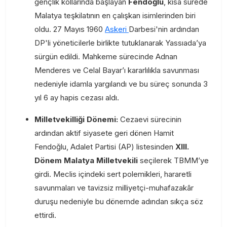
gençlik kollarında başlayan
Fendoğlu
, kısa sürede
Malatya teşkilatının en çalışkan isimlerinden biri
oldu. 27 Mayıs 1960
Askeri
Darbesi'nin ardından
DP'li yöneticilerle birlikte tutuklanarak Yassıada’ya
sürgün edildi. Mahkeme sürecinde Adnan
Menderes ve Celal Bayar’ı kararlılıkla savunması
nedeniyle idamla yargılandı ve bu süreç sonunda 3
yıl 6 ay hapis cezası aldı.
Milletvekilliği Dönemi:
Cezaevi sürecinin
ardından aktif siyasete geri dönen Hamit
Fendoğlu, Adalet Partisi (AP) listesinden
XIII.
Dönem Malatya Milletvekili
seçilerek TBMM’ye
girdi. Meclis içindeki sert polemikleri, hararetli
savunmaları ve tavizsiz milliyetçi-muhafazakâr
duruşu nedeniyle bu dönemde adından sıkça söz
ettirdi.