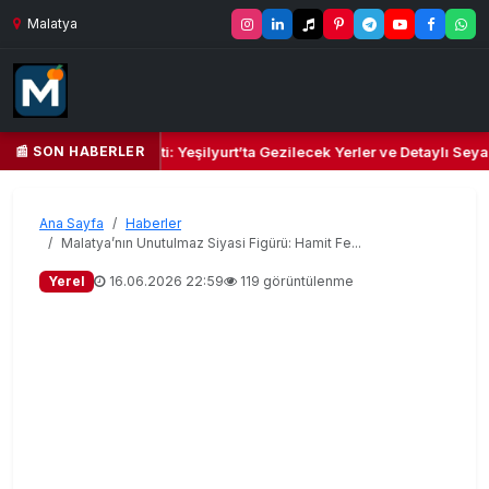
Malatya
📰 SON HABERLER
albi ve Kültür Cenneti: Yeşilyurt’ta Gezilecek Yerler ve Detaylı Seyaha
Ana Sayfa
Haberler
Malatya’nın Unutulmaz Siyasi Figürü: Hamit Fe...
Yerel
16.06.2026 22:59
119 görüntülenme