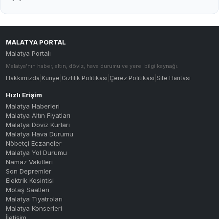
MALATYA PORTAL
Malatya Portalı
Malatya'nın haber, altın, döviz, hava durumu ve yerel bilgi kaynağı.
Hakkımızda
|
Künye
|
Gizlilik Politikası
|
Çerez Politikası
|
Site Haritası
Hızlı Erişim
Malatya Haberleri
Malatya Altın Fiyatları
Malatya Döviz Kurları
Malatya Hava Durumu
Nöbetçi Eczaneler
Malatya Yol Durumu
Namaz Vakitleri
Son Depremler
Elektrik Kesintisi
Motaş Saatleri
Malatya Tiyatroları
Malatya Konserleri
İletişim