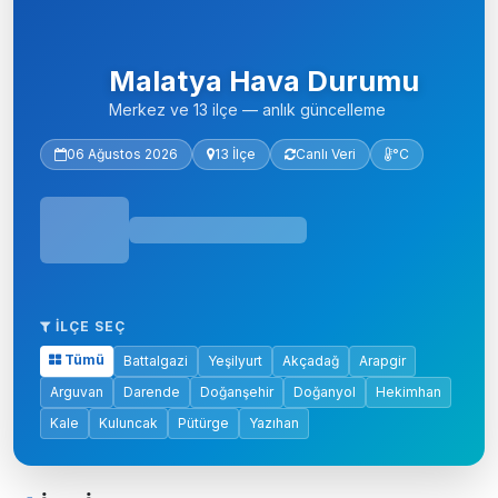
Malatya Hava Durumu
Merkez ve 13 ilçe — anlık güncelleme
06 Ağustos 2026
13 İlçe
Canlı Veri
°C
İLÇE SEÇ
Tümü
Battalgazi
Yeşilyurt
Akçadağ
Arapgir
Arguvan
Darende
Doğanşehir
Doğanyol
Hekimhan
Kale
Kuluncak
Pütürge
Yazıhan