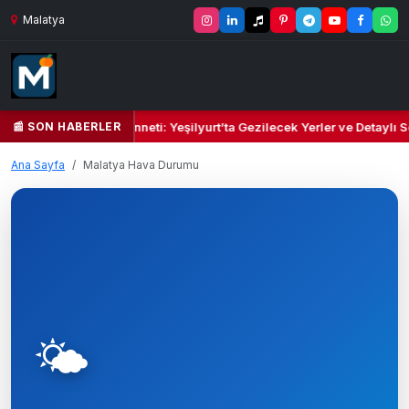
Malatya
📰 SON HABERLER
il Kalbi ve Kültür Cenneti: Yeşilyurt’ta Gezilecek Yerler ve Detaylı Se
Ana Sayfa
Malatya Hava Durumu
🌤️