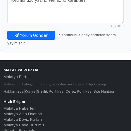
0
/2000
Yorum Gönder
* Yorumunuz onaylandıktan sonra
yayımlanır.
MALATYA PORTAL
Malatya Portalı
Malatya'nın haber, altın, döviz, hava durumu ve yerel bilgi kaynağı.
Hakkımızda
|
Künye
|
Gizlilik Politikası
|
Çerez Politikası
|
Site Haritası
Hızlı Erişim
Malatya Haberleri
Malatya Altın Fiyatları
Malatya Döviz Kurları
Malatya Hava Durumu
Nöbetçi Eczaneler