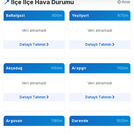
📍
İlçe İlçe Hava Durumu
Anlık
Battalgazi
900m
Yeşilyurt
870m
Veri alınamadı
Veri alınamadı
Detaylı Tahmin
Detaylı Tahmin
Akçadağ
1050m
Arapgir
1100m
Veri alınamadı
Veri alınamadı
Detaylı Tahmin
Detaylı Tahmin
Arguvan
1180m
Darende
1020m