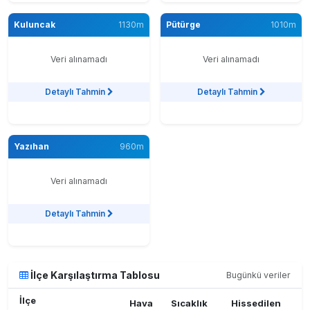
Kuluncak
1130m
Pütürge
1010m
Veri alınamadı
Veri alınamadı
Detaylı Tahmin
Detaylı Tahmin
Yazıhan
960m
Veri alınamadı
Detaylı Tahmin
İlçe Karşılaştırma Tablosu
Bugünkü veriler
İlçe
Hava
Sıcaklık
Hissedilen
N