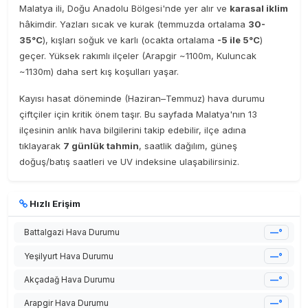
Malatya ili, Doğu Anadolu Bölgesi'nde yer alır ve
karasal iklim
hâkimdir. Yazları sıcak ve kurak (temmuzda ortalama
30-
35°C
), kışları soğuk ve karlı (ocakta ortalama
-5 ile 5°C
)
geçer. Yüksek rakımlı ilçeler (Arapgir ~1100m, Kuluncak
~1130m) daha sert kış koşulları yaşar.
Kayısı hasat döneminde (Haziran–Temmuz) hava durumu
çiftçiler için kritik önem taşır. Bu sayfada Malatya'nın 13
ilçesinin anlık hava bilgilerini takip edebilir, ilçe adına
tıklayarak
7 günlük tahmin
, saatlik dağılım, güneş
doğuş/batış saatleri ve UV indeksine ulaşabilirsiniz.
Hızlı Erişim
Battalgazi Hava Durumu
—°
Yeşilyurt Hava Durumu
—°
Akçadağ Hava Durumu
—°
Arapgir Hava Durumu
—°