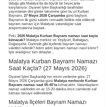
olduğu gibi Malatya’da da büyük bir heyecanla
karşılanıyor.
Diyanet İşleri Başkanlığı tarafından
yayımlanan dini günler takvimine göre bu yıl Kurban
Bayramı,
27 Mayıs 2026 Çarşamba
günü başlıyor.
Bayramın ilk günü sabahı cemaatle birlikte eda edilecek
bayram namazı için Malatyalı vatandaşlar saat
araştırmalarına başladı.
Peki,
2026 Malatya Kurban Bayramı namazı saat kaçta
kılınacak?
Malatya merkez ve Yeşilyurt, Battalgazi,
Doğanşehir, Darende gibi ilçelerde bayram namazı
vakitleri nelerdir? Adım adım bayram namazı nasıl kılınır?
İşte aradığınız tüm detaylar...
Malatya Kurban Bayramı Namazı
Saat Kaçta? (27 Mayıs 2026)
Diyanet İşleri Başkanlığı'nın resmi verilerine göre, 27
Mayıs 2026 Çarşamba günü
Malatya merkezde Kurban
Bayramı namazı saat 05:40’ta
kılınacaktır.
Vatandaşların
namaz vaktinden en az 15-20 dakika önce camilerde saf
tutması tavsiye edilmektedir.
Malatya İlçeleri Bayram Namazı