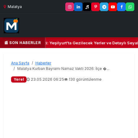
Malatya
📰 SON HABERLER
lbi ve Kültür Cenneti: Yeşilyurt’ta Gezilecek Yerler ve Detaylı Seyahat
Ana Sayfa
Haberler
Malatya Kurban Bayramı Namaz Vakti 2026: İlçe �...
Yerel
23.05.2026 06:25
130 görüntülenme