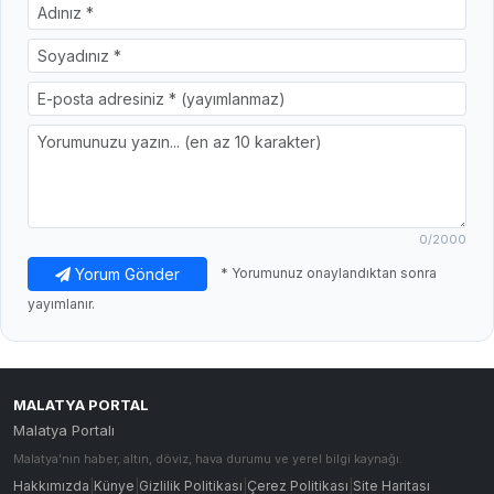
0
/2000
Yorum Gönder
* Yorumunuz onaylandıktan sonra
yayımlanır.
MALATYA PORTAL
Malatya Portalı
Malatya'nın haber, altın, döviz, hava durumu ve yerel bilgi kaynağı.
Hakkımızda
|
Künye
|
Gizlilik Politikası
|
Çerez Politikası
|
Site Haritası