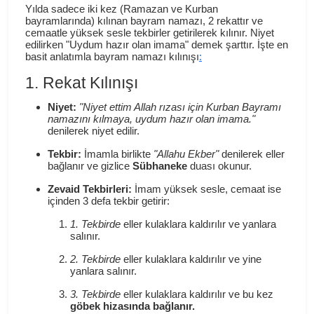
Yılda sadece iki kez (Ramazan ve Kurban
bayramlarında) kılınan bayram namazı, 2 rekattır ve
cemaatle yüksek sesle tekbirler getirilerek kılınır. Niyet
edilirken "Uydum hazır olan imama" demek şarttır. İşte en
:
basit anlatımla bayram namazı kılınışı
1. Rekat Kılınışı
Niyet:
"Niyet ettim Allah rızası için Kurban Bayramı
namazını kılmaya, uydum hazır olan imama."
denilerek niyet edilir.
Tekbir:
İmamla birlikte
"Allahu Ekber"
denilerek eller
bağlanır ve gizlice
Sübhaneke
duası okunur.
Zevaid Tekbirleri:
İmam yüksek sesle, cemaat ise
içinden 3 defa tekbir getirir:
1. Tekbirde
eller kulaklara kaldırılır ve yanlara
salınır.
2. Tekbirde
eller kulaklara kaldırılır ve yine
yanlara salınır.
3. Tekbirde
eller kulaklara kaldırılır ve bu kez
göbek hizasında bağlanır.