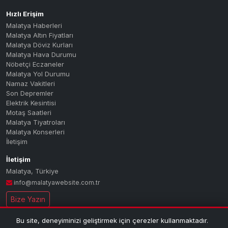
Hızlı Erişim
Malatya Haberleri
Malatya Altın Fiyatları
Malatya Döviz Kurları
Malatya Hava Durumu
Nöbetçi Eczaneler
Malatya Yol Durumu
Namaz Vakitleri
Son Depremler
Elektrik Kesintisi
Motaş Saatleri
Malatya Tiyatroları
Malatya Konserleri
İletişim
İletişim
Malatya
,
Türkiye
info@malatyawebsite.com.tr
Bize Yazın
Bu site, deneyiminizi geliştirmek için çerezler kullanmaktadır.
© 2026 MALATYA PORTAL — Tüm hakları saklıdır.
| Malatya'nın dijital