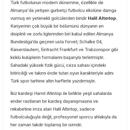
Türk futbolunun modern dönemine, özellikle de
Almanya'da yetişen gurbetçi futbolcu ekolüne damga
vurmuş en yetenekli golcülerden biridir
Halil Altıntop
.
Kariyerinin çok büyük bir bölümünü dünyanın en
disiplinli ve zorlu liglerinden biri kabul edilen Almanya
Bundesliga’da geçiren usta forvet; Schalke 04,
Kaiserslautern, Eintracht Frankfurt ve Trabzonspor gibi
köklü kulüplerin formalarını başarıyla terletmiştir.
Sahadaki yüksek fizik gücü, ceza sahası içindeki
bitiriciliği ve takımı önde tutan oyun karakteriyle adını
Türk spor tarihine altın harflerle yazdırmıştır.
İkiz kardeşi Hamit Altıntop ile birlikte yeşil sahalarda
ender rastlanan bir kardeş dayanışmasına ve
rekabetine imza atan Halil Altıntop, sadece
futbolculuğuyla değil, profesyonel sporcu ahlakıyla da
her zaman takdir toplamış bir isimdir.