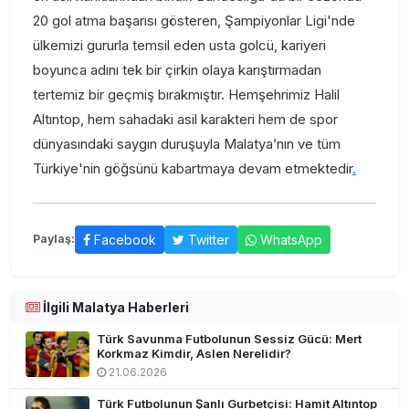
20 gol atma başarısı gösteren, Şampiyonlar Ligi'nde
ülkemizi gururla temsil eden usta golcü, kariyeri
boyunca adını tek bir çirkin olaya karıştırmadan
tertemiz bir geçmiş bırakmıştır. Hemşehrimiz Halil
Altıntop, hem sahadaki asil karakteri hem de spor
dünyasındaki saygın duruşuyla Malatya’nın ve tüm
Türkiye'nin göğsünü kabartmaya devam etmektedir
.
Facebook
Twitter
WhatsApp
Paylaş:
İlgili Malatya Haberleri
Türk Savunma Futbolunun Sessiz Gücü: Mert
Korkmaz Kimdir, Aslen Nerelidir?
21.06.2026
Türk Futbolunun Şanlı Gurbetçisi: Hamit Altıntop