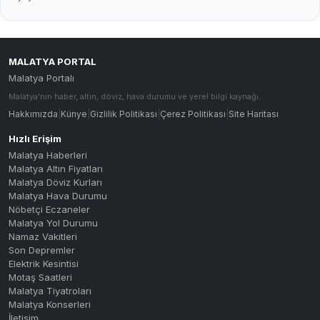
MALATYA PORTAL
Malatya Portalı
Malatya'nın haber, altın, döviz, hava durumu ve yerel bilgi kaynağı.
Hakkımızda
|
Künye
|
Gizlilik Politikası
|
Çerez Politikası
|
Site Haritası
Hızlı Erişim
Malatya Haberleri
Malatya Altın Fiyatları
Malatya Döviz Kurları
Malatya Hava Durumu
Nöbetçi Eczaneler
Malatya Yol Durumu
Namaz Vakitleri
Son Depremler
Elektrik Kesintisi
Motaş Saatleri
Malatya Tiyatroları
Malatya Konserleri
İletişim