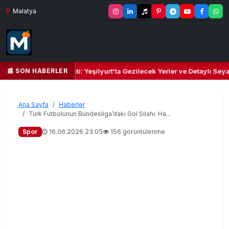
Malatya
📰 SON HABERLER
lbi ve Kültür Cenneti: Yeşilyurt’ta Gezilecek Yerler ve Detaylı Seyahat
Ana Sayfa
Haberler
Türk Futbolunun Bundesliga’daki Gol Silahı: Ha...
Spor
16.06.2026 23:05
156 görüntülenme