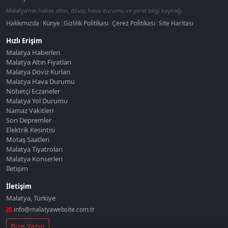
Malatya'nın haber, altın, döviz, hava durumu ve yerel bilgi kaynağı.
Hakkımızda
|
Künye
|
Gizlilik Politikası
|
Çerez Politikası
|
Site Haritası
Hızlı Erişim
Malatya Haberleri
Malatya Altın Fiyatları
Malatya Döviz Kurları
Malatya Hava Durumu
Nöbetçi Eczaneler
Malatya Yol Durumu
Namaz Vakitleri
Son Depremler
Elektrik Kesintisi
Motaş Saatleri
Malatya Tiyatroları
Malatya Konserleri
İletişim
İletişim
Malatya
,
Türkiye
info@malatyawebsite.com.tr
Bize Yazın