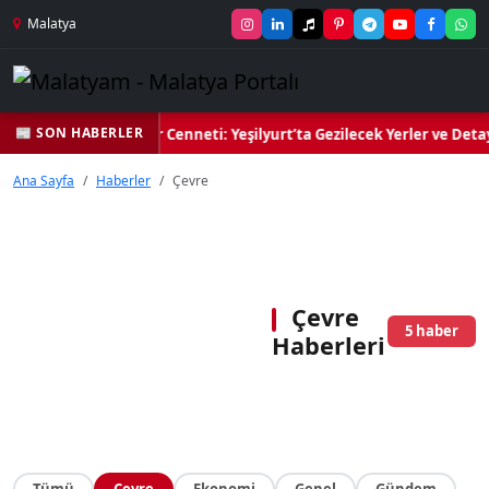
Malatya
📰 SON HABERLER
n Yeşil Kalbi ve Kültür Cenneti: Yeşilyurt’ta Gezilecek Yerler ve Deta
Ana Sayfa
Haberler
Çevre
Çevre
5 haber
Haberleri
Tümü
Çevre
Ekonomi
Genel
Gündem