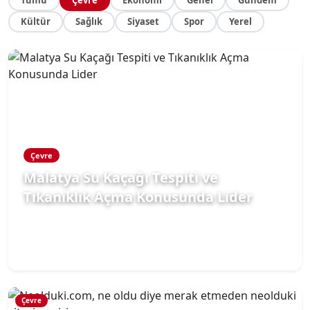
Kültür
Sağlık
Siyaset
Spor
Yerel
Çevre
Malatya Su Kaçağı Tespiti ve
Tıkanıklık Açma Konusunda Lider
Malatya ve tüm ilçelerinde profesyonel tesisat hizmeti sunan
Fikret Tesisat, su kaçağı tespiti, kırmadan kaçak bulma, robotla
tıkanıklık açma ve gider arızaları konusunda uzman ekipleriyle
29.05.2026 11:45
99
hizmet vermektedir.
Çevre