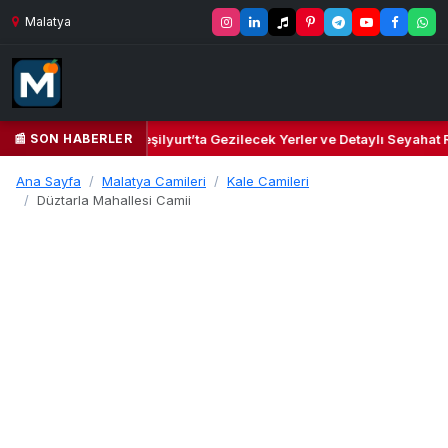
Malatya
📰 SON HABERLER
 ve Kültür Cenneti: Yeşilyurt’ta Gezilecek Yerler ve Detaylı Seyahat Re
Ana Sayfa
Malatya Camileri
Kale Camileri
Düztarla Mahallesi Camii