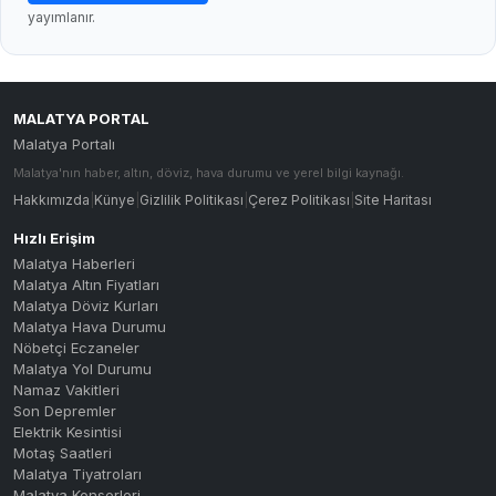
yayımlanır.
MALATYA PORTAL
Malatya Portalı
Malatya'nın haber, altın, döviz, hava durumu ve yerel bilgi kaynağı.
Hakkımızda
|
Künye
|
Gizlilik Politikası
|
Çerez Politikası
|
Site Haritası
Hızlı Erişim
Malatya Haberleri
Malatya Altın Fiyatları
Malatya Döviz Kurları
Malatya Hava Durumu
Nöbetçi Eczaneler
Malatya Yol Durumu
Namaz Vakitleri
Son Depremler
Elektrik Kesintisi
Motaş Saatleri
Malatya Tiyatroları
Malatya Konserleri