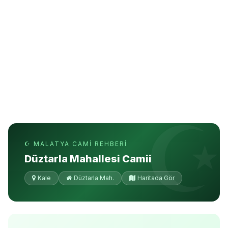
☪ MALATYA CAMI REHBERI
Düztarla Mahallesi Camii
Kale
Düztarla Mah.
Haritada Gör