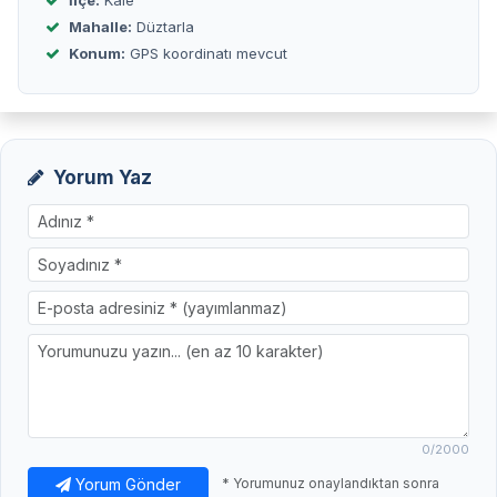
İlçe:
Kale
Mahalle:
Düztarla
Konum:
GPS koordinatı mevcut
Yorum Yaz
0
/2000
Yorum Gönder
* Yorumunuz onaylandıktan sonra