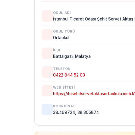
OKUL ADI
İstanbul Ticaret Odası Şehit Servet Aktaş
OKUL TÜRÜ
Ortaokul
İLÇE
Battalgazi̇, Malatya
TELEFON
0422 844 52 03
WEB SITESI
https://itosehitservetaktasortaokulu.meb.k1
KOORDINAT
38.469724, 38.305874