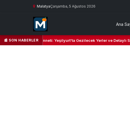
Malatya
Çarşamba, 5 Ağustos 2026
Ana Sa
📰 SON HABERLER
l Kalbi ve Kültür Cenneti: Yeşilyurt’ta Gezilecek Yerler ve Detaylı Seya