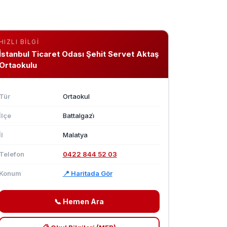
HIZLI BILGI
İstanbul Ticaret Odası Şehit Servet Aktaş
Ortaokulu
Tür
Ortaokul
İlçe
Battalgazi̇
İl
Malatya
Telefon
0422 844 52 03
Konum
📍 Haritada Gör
📞 Hemen Ara