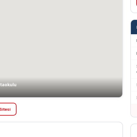
rtaokulu
Sitesi