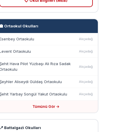
📋 Okul Bilgileri (MEB)
🏫 Ortaokul Okulları
Esenbey Ortaokulu
Akçadağ
Levent Ortaokulu
Akçadağ
Şehit Hava Pilot Yüzbaşı Ali Rıza Sadak
Akçadağ
Ortaokulu
Şeyhler Aliseydi Güldaş Ortaokulu
Akçadağ
Şehit Yarbay Songül Yakut Ortaokulu
Akçadağ
Tümünü Gör →
📍 Battalgazi̇ Okulları