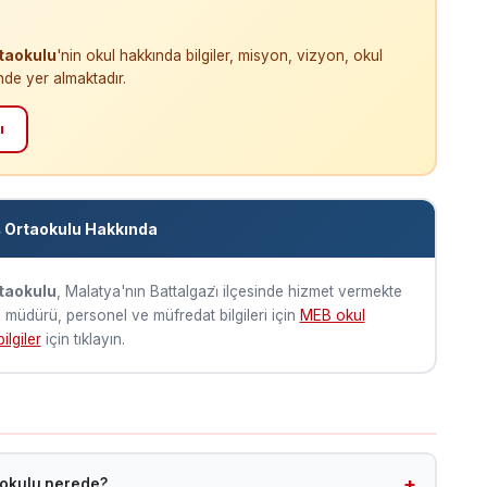
rtaokulu
'nin okul hakkında bilgiler, misyon, vizyon, okul
nde yer almaktadır.
ı
ş Ortaokulu Hakkında
rtaokulu
, Malatya'nın Battalgazi̇ ilçesinde hizmet vermekte
ul müdürü, personel ve müfredat bilgileri için
MEB okul
ilgiler
için tıklayın.
taokulu nerede?