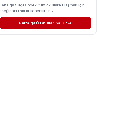
Battalgazi̇ ilçesindeki tüm okullara ulaşmak için
aşağıdaki linki kullanabilirsiniz.
Battalgazi̇ Okullarına Git →