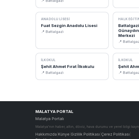
📍 Battalgazi̇
ANADOLU LISESI
HALK EĞITI
Fuat Sezgin Anadolu Lisesi
Battalgaz
Günaydın 
📍 Battalgazi̇
Merkezi
📍 Battalgaz
İLKOKUL
İLKOKUL
Şehit Ahmet Fırat İlkokulu
Şehit Ahm
📍 Battalgazi̇
📍 Battalgaz
MALATYA PORTAL
Malatya Portalı
Malatya'nın haber, altın, döviz, hava durumu ve yerel bilgi kayn
Hakkımızda
|
Künye
|
Gizlilik Politikası
|
Çerez Politikası
|