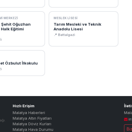
MI MERKEZI
MESLEK LISESI
i Şehit Oğuzhan
Tarım Mesleki ve Teknik
Halk Eğitimi
Anadolu Lisesi
📍 Battalgazi̇
i̇
et Özbulut İlkokulu
i̇
Hızlı Erişim
İlet
Malatya Haberleri
Mal
Malatya Altın Fiyatları
i
ağı.
Malatya Döviz Kurları
Bi
Malatya Hava Durumu