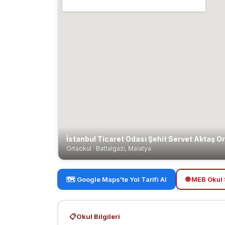
İstanbul Ticaret Odası Şehit Servet Aktaş O
Ortaokul · Battalgazi̇, Malatya
🗺️ Google Maps'te Yol Tarifi Al
🌐 MEB Okul 
📋
Okul Bilgileri