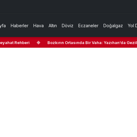
yfa
Haberler
Hava
Altın
Döviz
Eczaneler
Doğalgaz
Yol 
hat Rehberi
◆
Bozkırın Ortasında Bir Vaha: Yazıhan’da Gezilecek