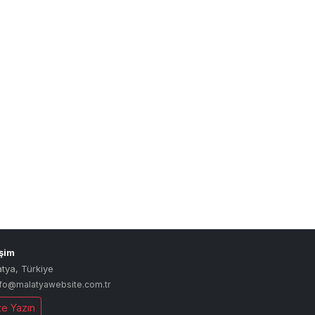
işim
atya
,
Türkiye
nfo@malatyawebsite.com.tr
ze Yazın