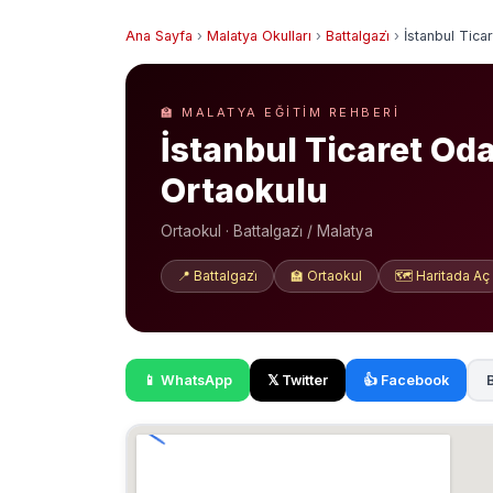
Ana Sayfa
›
Malatya Okulları
›
Battalgazi̇
›
İstanbul Tica
🏫 MALATYA EĞITIM REHBERI
İstanbul Ticaret Oda
Ortaokulu
Ortaokul · Battalgazi̇ / Malatya
📍 Battalgazi̇
🏫 Ortaokul
🗺️ Haritada Aç
📱 WhatsApp
𝕏 Twitter
👍 Facebook
B