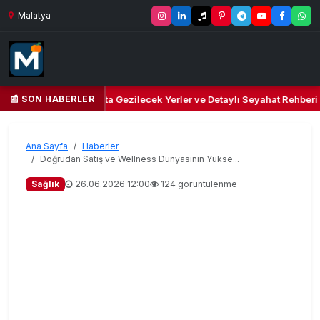
Malatya
📰 SON HABERLER
r Cenneti: Yeşilyurt’ta Gezilecek Yerler ve Detaylı Seyahat Rehberi
Ana Sayfa
Haberler
Doğrudan Satış ve Wellness Dünyasının Yükse...
Sağlık
26.06.2026 12:00
124 görüntülenme