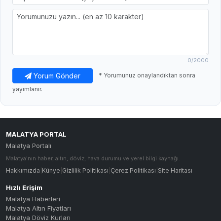
0
/2000
Yorum Gönder
* Yorumunuz onaylandıktan sonra
yayımlanır.
MALATYA PORTAL
Malatya Portalı
Malatya'nın haber, altın, döviz, hava durumu ve yerel bilgi kaynağı.
Hakkımızda
|
Künye
|
Gizlilik Politikası
|
Çerez Politikası
|
Site Haritası
Hızlı Erişim
Malatya Haberleri
Malatya Altın Fiyatları
Malatya Döviz Kurları