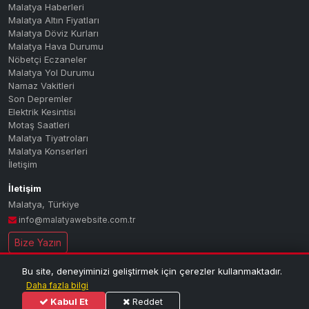
Malatya Haberleri
Malatya Altın Fiyatları
Malatya Döviz Kurları
Malatya Hava Durumu
Nöbetçi Eczaneler
Malatya Yol Durumu
Namaz Vakitleri
Son Depremler
Elektrik Kesintisi
Motaş Saatleri
Malatya Tiyatroları
Malatya Konserleri
İletişim
İletişim
Malatya
,
Türkiye
info@malatyawebsite.com.tr
Bize Yazın
Bu site, deneyiminizi geliştirmek için çerezler kullanmaktadır.
© 2026 MALATYA PORTAL — Tüm hakları saklıdır.
| Malatya'nın dijital
Daha fazla bilgi
haber ve bilgi portalı
Kabul Et
Reddet