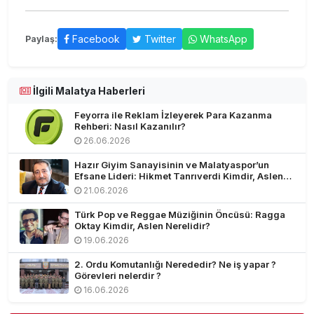
Facebook
Twitter
WhatsApp
Paylaş:
İlgili Malatya Haberleri
Feyorra ile Reklam İzleyerek Para Kazanma
Rehberi: Nasıl Kazanılır?
26.06.2026
Hazır Giyim Sanayisinin ve Malatyaspor’un
Efsane Lideri: Hikmet Tanrıverdi Kimdir, Aslen
Nerelidir?
21.06.2026
Türk Pop ve Reggae Müziğinin Öncüsü: Ragga
Oktay Kimdir, Aslen Nerelidir?
19.06.2026
2. Ordu Komutanlığı Nerededir? Ne iş yapar ?
Görevleri nelerdir ?
16.06.2026