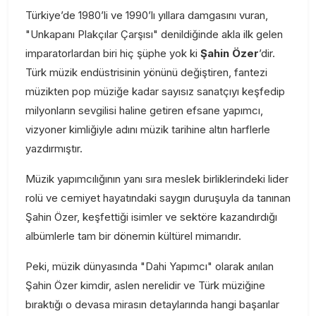
Türkiye’de 1980’li ve 1990’lı yıllara damgasını vuran,
"Unkapanı Plakçılar Çarşısı" denildiğinde akla ilk gelen
imparatorlardan biri hiç şüphe yok ki
Şahin Özer
’dir.
Türk müzik endüstrisinin yönünü değiştiren, fantezi
müzikten pop müziğe kadar sayısız sanatçıyı keşfedip
milyonların sevgilisi haline getiren efsane yapımcı,
vizyoner kimliğiyle adını müzik tarihine altın harflerle
yazdırmıştır.
Müzik yapımcılığının yanı sıra meslek birliklerindeki lider
rolü ve cemiyet hayatındaki saygın duruşuyla da tanınan
Şahin Özer, keşfettiği isimler ve sektöre kazandırdığı
albümlerle tam bir dönemin kültürel mimarıdır.
Peki, müzik dünyasında "Dahi Yapımcı" olarak anılan
Şahin Özer kimdir, aslen nerelidir ve Türk müziğine
bıraktığı o devasa mirasın detaylarında hangi başarılar