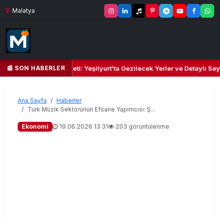
Malatya
📰 SON HABERLER
Kalbi ve Kültür Cenneti: Yeşilyurt’ta Gezilecek Yerler ve Detaylı Seyah
Ana Sayfa
Haberler
Türk Müzik Sektörünün Efsane Yapımcısı: Ş...
Ekonomi
19.06.2026 13:31
203 görüntülenme