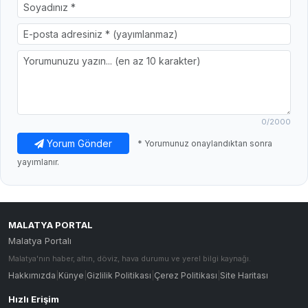
0
/2000
Yorum Gönder
* Yorumunuz onaylandıktan sonra
yayımlanır.
MALATYA PORTAL
Malatya Portalı
Malatya'nın haber, altın, döviz, hava durumu ve yerel bilgi kaynağı.
Hakkımızda
|
Künye
|
Gizlilik Politikası
|
Çerez Politikası
|
Site Haritası
Hızlı Erişim