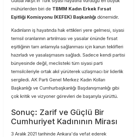
Güldal Akşit’in Türk siyasi hayatına vurduğu en büyük
mühürlerden biri de
TBMM Kadın Erkek Fırsat
Eşitliği Komisyonu (KEFEK) Başkanlığı
dönemidir.
Kadınların iş hayatında hak ettikleri yere gelmesi, siyasi
temsil oranlarının artırılması ve yasalar önünde fırsat
eşitliğinin tam anlamıyla sağlanması için kanun teklifleri
hazırladı ve yasalaşmasını sağladı. Sadece kendi partisi
bünyesinde değil, meclisteki tüm siyasi parti
temsilcileriyle ortak akıl yürüterek uzlaşmacı bir liderlik
sergiledi. AK Parti Genel Merkez Kadın Kolları
Başkanlığı ve Cumhurbaşkanlığı Başdanışmanlığı gibi
çok kritik ve vizyoner görevleri de başarıyla yürüttü.
Sonuç: Zarif ve Güçlü Bir
Cumhuriyet Kadınının Mirası
3 Aralık 2021 tarihinde Ankara'da vefat ederek