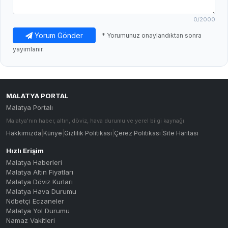
0
/2000
Yorum Gönder
* Yorumunuz onaylandıktan sonra
yayımlanır.
MALATYA PORTAL
Malatya Portalı
Malatya'nın haber, altın, döviz, hava durumu ve yerel bilgi kaynağı.
Hakkımızda
|
Künye
|
Gizlilik Politikası
|
Çerez Politikası
|
Site Haritası
Hızlı Erişim
Malatya Haberleri
Malatya Altın Fiyatları
Malatya Döviz Kurları
Malatya Hava Durumu
Nöbetçi Eczaneler
Malatya Yol Durumu
Namaz Vakitleri