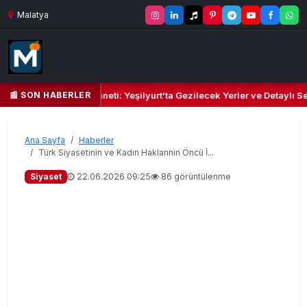
Malatya
📰 SON HABERLER
 Kalbi ve Kültür Cenneti: Yeşilyurt’ta Gezilecek Yerler ve Detaylı Seya
Ana Sayfa
Haberler
Türk Siyasetinin ve Kadın Haklarının Öncü İ...
Siyaset
22.06.2026 09:25
86 görüntülenme