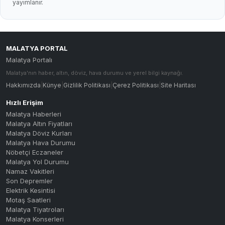
yayımlanır.
MALATYA PORTAL
Malatya Portalı
Malatya'nın haber, altın, döviz, hava durumu ve yerel bilgi kaynağı.
Hakkımızda
|
Künye
|
Gizlilik Politikası
|
Çerez Politikası
|
Site Haritası
Hızlı Erişim
Malatya Haberleri
Malatya Altın Fiyatları
Malatya Döviz Kurları
Malatya Hava Durumu
Nöbetçi Eczaneler
Malatya Yol Durumu
Namaz Vakitleri
Son Depremler
Elektrik Kesintisi
Motaş Saatleri
Malatya Tiyatroları
Malatya Konserleri