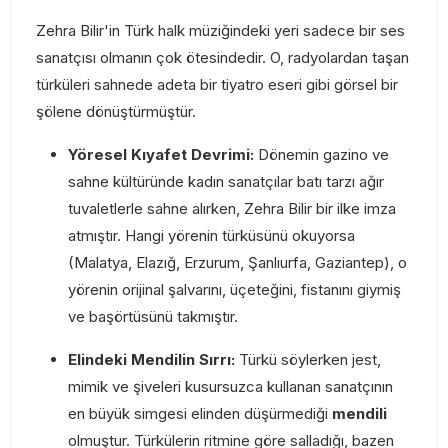
Zehra Bilir'in Türk halk müziğindeki yeri sadece bir ses
sanatçısı olmanın çok ötesindedir. O, radyolardan taşan
türküleri sahnede adeta bir tiyatro eseri gibi görsel bir
şölene dönüştürmüştür.
Yöresel Kıyafet Devrimi:
Dönemin gazino ve
sahne kültüründe kadın sanatçılar batı tarzı ağır
tuvaletlerle sahne alırken, Zehra Bilir bir ilke imza
atmıştır. Hangi yörenin türküsünü okuyorsa
(Malatya, Elazığ, Erzurum, Şanlıurfa, Gaziantep), o
yörenin orijinal şalvarını, üçeteğini, fistanını giymiş
ve başörtüsünü takmıştır.
Elindeki Mendilin Sırrı:
Türkü söylerken jest,
mimik ve şiveleri kusursuzca kullanan sanatçının
en büyük simgesi elinden düşürmediği
mendili
olmuştur. Türkülerin ritmine göre salladığı, bazen