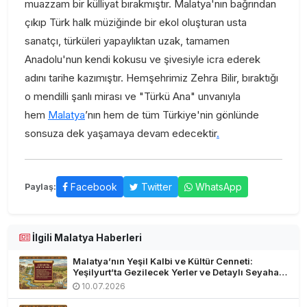
muazzam bir külliyat bırakmıştır. Malatya'nın bağrından
çıkıp Türk halk müziğinde bir ekol oluşturan usta
sanatçı, türküleri yapaylıktan uzak, tamamen
Anadolu'nun kendi kokusu ve şivesiyle icra ederek
adını tarihe kazımıştır. Hemşehrimiz Zehra Bilir, bıraktığı
o mendilli şanlı mirası ve "Türkü Ana" unvanıyla
hem
Malatya
’nın hem de tüm Türkiye'nin gönlünde
sonsuza dek yaşamaya devam edecektir
.
Facebook
Twitter
WhatsApp
Paylaş:
İlgili Malatya Haberleri
Malatya’nın Yeşil Kalbi ve Kültür Cenneti:
Yeşilyurt’ta Gezilecek Yerler ve Detaylı Seyahat
Rehberi
10.07.2026