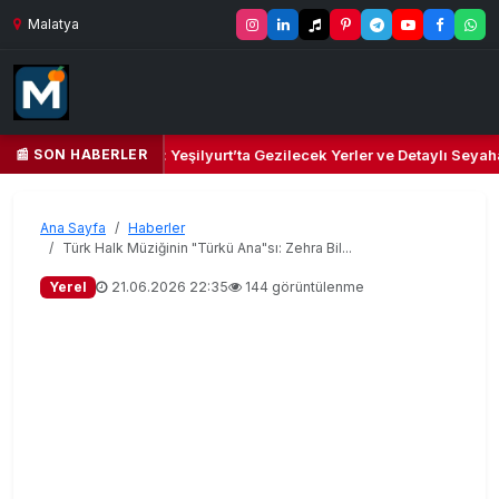
Malatya
📰 SON HABERLER
bi ve Kültür Cenneti: Yeşilyurt’ta Gezilecek Yerler ve Detaylı Seyahat 
Ana Sayfa
Haberler
Türk Halk Müziğinin "Türkü Ana"sı: Zehra Bil...
Yerel
21.06.2026 22:35
144 görüntülenme