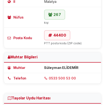
İl
Malatya
267
Nüfus
kişi
44400
Posta Kodu
PTT posta kodu (ZIP code)
Muhtar Bilgileri
Muhtar
Süleyman ELİDEMİR
Telefon
0533 500 53 00
Taşolar Uydu Haritası