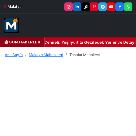
Malatya
📰 SON HABERLER
 Yeşil Kalbi ve Kültür Cenneti: Yeşilyurt’ta Gezilecek Yerler ve Detayl
Ana Sayfa
Malatya Mahalleleri
Taşolar Mahallesi