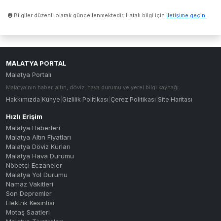
Bilgiler düzenli olarak güncellenmektedir. Hatalı bilgi için
iletişime geçin
.
MALATYA PORTAL
Malatya Portalı
Malatya'nın haber, altın, döviz, hava durumu ve yerel bilgi kaynağı.
Hakkımızda
|
Künye
|
Gizlilik Politikası
|
Çerez Politikası
|
Site Haritası
Hızlı Erişim
Malatya Haberleri
Malatya Altın Fiyatları
Malatya Döviz Kurları
Malatya Hava Durumu
Nöbetçi Eczaneler
Malatya Yol Durumu
Namaz Vakitleri
Son Depremler
Elektrik Kesintisi
Motaş Saatleri