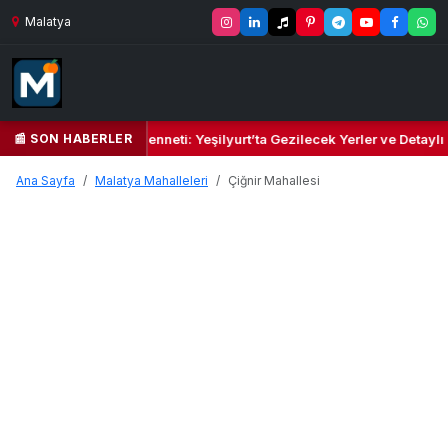
Malatya
📰 SON HABERLER
Yeşil Kalbi ve Kültür Cenneti: Yeşilyurt’ta Gezilecek Yerler ve Detaylı
Ana Sayfa
Malatya Mahalleleri
Çiğnir Mahallesi