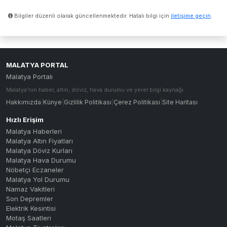
Bilgiler düzenli olarak güncellenmektedir. Hatalı bilgi için
iletişime geçin
.
MALATYA PORTAL
Malatya Portalı
Malatya'nın haber, altın, döviz, hava durumu ve yerel bilgi kaynağı.
Hakkımızda
|
Künye
|
Gizlilik Politikası
|
Çerez Politikası
|
Site Haritası
Hızlı Erişim
Malatya Haberleri
Malatya Altın Fiyatları
Malatya Döviz Kurları
Malatya Hava Durumu
Nöbetçi Eczaneler
Malatya Yol Durumu
Namaz Vakitleri
Son Depremler
Elektrik Kesintisi
Motaş Saatleri