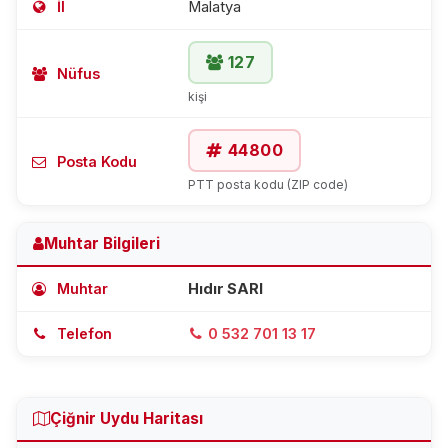
İl
Malatya
127
Nüfus
kişi
44800
Posta Kodu
PTT posta kodu (ZIP code)
Muhtar Bilgileri
Muhtar
Hıdır SARI
Telefon
0 532 701 13 17
Çiğnir Uydu Haritası