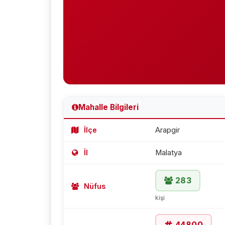
Mahalle Bilgileri
İlçe
Arapgir
İl
Malatya
283
Nüfus
kişi
44800