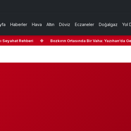
yfa
Haberler
Hava
Altın
Döviz
Eczaneler
Doğalgaz
Yol 
ı Seyahat Rehberi
◆
Bozkırın Ortasında Bir Vaha: Yazıhan’da Gezi