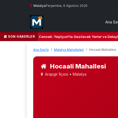
Malatya
Perşembe, 6 Ağustos 2026
Ana Sa
📰 SON HABERLER
 Yeşil Kalbi ve Kültür Cenneti: Yeşilyurt’ta Gezilecek Yerler ve Detayl
Ana Sayfa
Malatya Mahalleleri
Hocaali Mahallesi
Hocaali Mahallesi
Arapgir İlçesi • Malatya