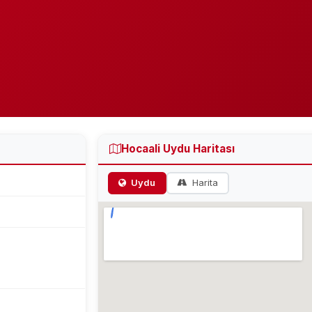
Hocaali Uydu Haritası
Uydu
Harita