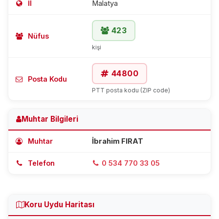
İl
Malatya
423
Nüfus
kişi
44800
Posta Kodu
PTT posta kodu (ZIP code)
Muhtar Bilgileri
Muhtar
İbrahim FIRAT
Telefon
0 534 770 33 05
Koru Uydu Haritası