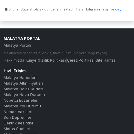
Bilgiler düzenli olarak güncellenmektedir. Hatalı bilgi için
iletişime geçin
.
MALATYA PORTAL
Malatya Portalı
Malatya'nın haber, altın, döviz, hava durumu ve yerel bilgi kaynağı.
Hakkımızda
|
Künye
|
Gizlilik Politikası
|
Çerez Politikası
|
Site Haritası
Hızlı Erişim
Malatya Haberleri
Malatya Altın Fiyatları
Malatya Döviz Kurları
Malatya Hava Durumu
Nöbetçi Eczaneler
Malatya Yol Durumu
Namaz Vakitleri
Son Depremler
Elektrik Kesintisi
Motaş Saatleri