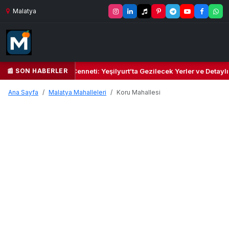
Malatya
📰 SON HABERLER
 Yeşil Kalbi ve Kültür Cenneti: Yeşilyurt’ta Gezilecek Yerler ve Detayl
Ana Sayfa
Malatya Mahalleleri
Koru Mahallesi