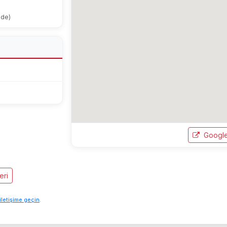
ode)
Google
eri
iletişime geçin
.