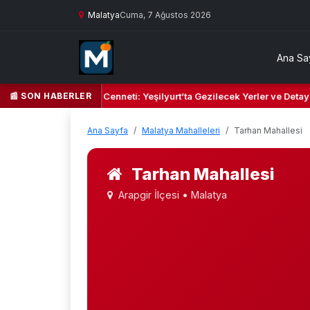
Malatya
Cuma, 7 Ağustos 2026
Ana Sa
📰 SON HABERLER
 Yeşil Kalbi ve Kültür Cenneti: Yeşilyurt’ta Gezilecek Yerler ve Detayl
Ana Sayfa
Malatya Mahalleleri
Tarhan Mahallesi
Tarhan Mahallesi
Arapgir İlçesi • Malatya