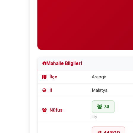
Mahalle Bilgileri
İlçe
Arapgir
İl
Malatya
74
Nüfus
kişi
44800