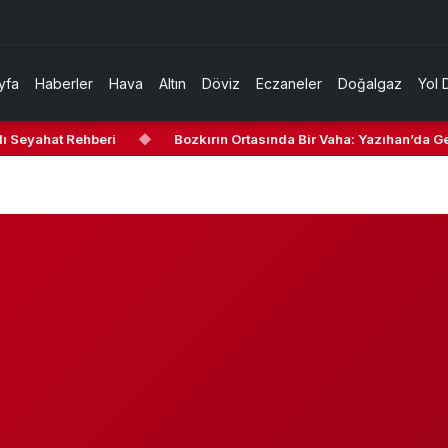
yfa
Haberler
Hava
Altın
Döviz
Eczaneler
Doğalgaz
Yol 
ı Seyahat Rehberi
◆
Bozkırın Ortasında Bir Vaha: Yazıhan’da Gez