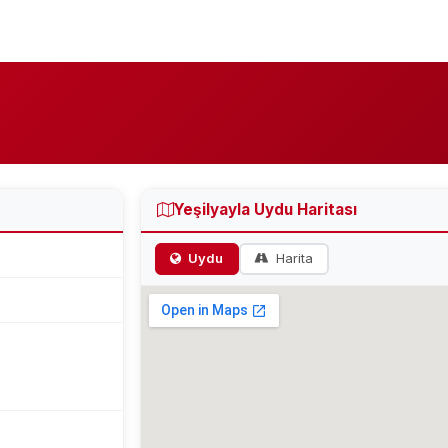
Yeşilyayla Uydu Haritası
Uydu
Harita