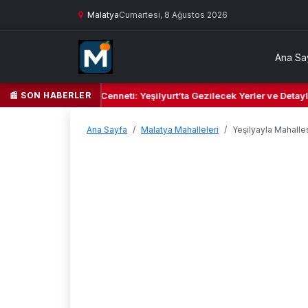
Malatya
Cumartesi, 8 Ağustos 2026
Ana Sa
📰 SON HABERLER
Yeşil Kalbi ve Kültür Cenneti: Yeşilyurt’ta Gezilecek Yerler ve Detaylı
Ana Sayfa
Malatya Mahalleleri
Yeşilyayla Mahalle