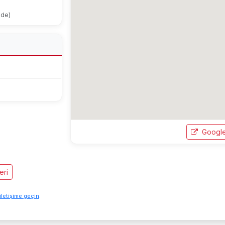
ode)
9
Google
eri
iletişime geçin
.