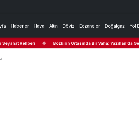
yfa
Haberler
Hava
Altın
Döviz
Eczaneler
Doğalgaz
Yol 
 Seyahat Rehberi
◆
Bozkırın Ortasında Bir Vaha: Yazıhan’da Gezi
si