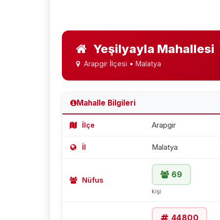
Yeşilyayla Mahallesi
Arapgir İlçesi • Malatya
Mahalle Bilgileri
İlçe
Arapgir
İl
Malatya
69
Nüfus
kişi
44800