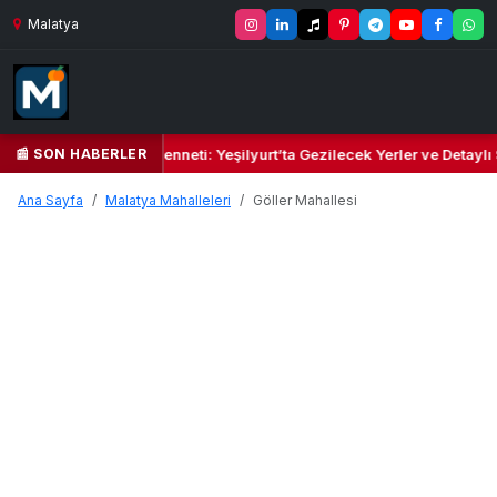
Malatya
📰 SON HABERLER
Yeşil Kalbi ve Kültür Cenneti: Yeşilyurt’ta Gezilecek Yerler ve Detaylı
Ana Sayfa
Malatya Mahalleleri
Göller Mahallesi