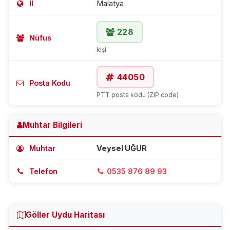
İl
Malatya
228
Nüfus
kişi
44050
Posta Kodu
PTT posta kodu (ZIP code)
Muhtar Bilgileri
Muhtar
Veysel UĞUR
Telefon
0535 876 89 93
Göller Uydu Haritası