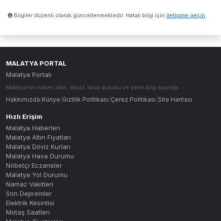
Bilgiler düzenli olarak güncellenmektedir. Hatalı bilgi için
iletişime geçin
.
MALATYA PORTAL
Malatya Portalı
Malatya'nın haber, altın, döviz, hava durumu ve yerel bilgi kaynağı.
Hakkımızda
|
Künye
|
Gizlilik Politikası
|
Çerez Politikası
|
Site Haritası
Hızlı Erişim
Malatya Haberleri
Malatya Altın Fiyatları
Malatya Döviz Kurları
Malatya Hava Durumu
Nöbetçi Eczaneler
Malatya Yol Durumu
Namaz Vakitleri
Son Depremler
Elektrik Kesintisi
Motaş Saatleri